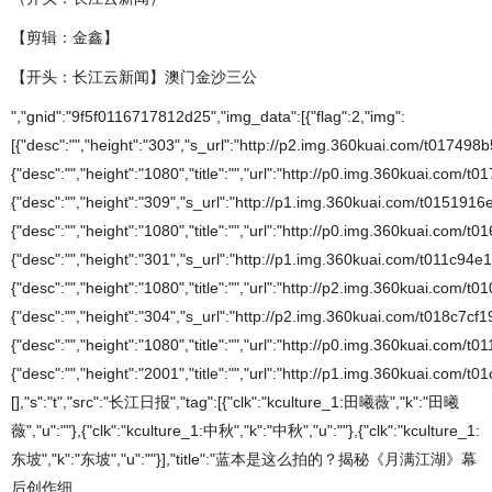
【剪辑：金鑫】
【开头：长江云新闻】澳门金沙三公
","gnid":"9f5f0116717812d25","img_data":[{"flag":2,"img":
[{"desc":"","height":"303","s_url":"http://p2.img.360kuai.com/t017498b
{"desc":"","height":"1080","title":"","url":"http://p0.img.360kuai.com/
{"desc":"","height":"309","s_url":"http://p1.img.360kuai.com/t0151916e4
{"desc":"","height":"1080","title":"","url":"http://p0.img.360kuai.com/
{"desc":"","height":"301","s_url":"http://p1.img.360kuai.com/t011c94e1
{"desc":"","height":"1080","title":"","url":"http://p2.img.360kuai.com/
{"desc":"","height":"304","s_url":"http://p2.img.360kuai.com/t018c7cf1
{"desc":"","height":"1080","title":"","url":"http://p0.img.360kuai.com
{"desc":"","height":"2001","title":"","url":"http://p1.img.360kuai.c
[],"s":"t","src":"长江日报","tag":[{"clk":"kculture_1:田曦薇","k":"田曦
薇","u":""},{"clk":"kculture_1:中秋","k":"中秋","u":""},{"clk":"kculture_1:
东坡","k":"东坡","u":""}],"title":"蓝本是这么拍的？揭秘《月满江湖》幕
后创作细