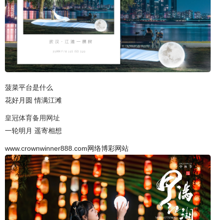
菠菜平台是什么
花好月圆 情满江滩
皇冠体育备用网址
一轮明月 遥寄相想
www.crownwinner888.com网络博彩网站