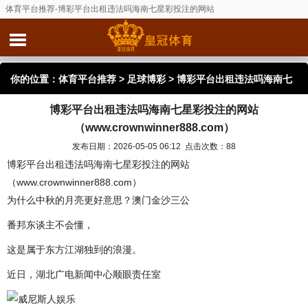
体育平台推荐-博彩平台出租违法吗海南七星彩投注的网站
（www.crownwinner888.com）
你的位置：
体育平台推荐
>
足球博彩
> 博彩平台出租违法吗海南七
博彩平台出租违法吗海南七星彩投注的网站
星彩投注的网站（www.crownwinner888.com）
（www.crownwinner888.com）
发布日期：2026-05-05 06:12 点击次数：88
博彩平台出租违法吗海南七星彩投注的网站
（www.crownwinner888.com）
为什么中秋的月亮更好意思？澳门金沙三公
番邦东谈主不会懂，
这是属于东方江湖独到的浪漫。
近日，湖北广电新闻中心顺眼责任室