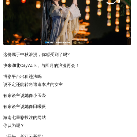
这份属于中秋浪漫，你感受到了吗?
快来湖北CityWalk，与圆月的浪漫再会！
博彩平台出租违法吗
说不定还能转角遭逢本片的女主
有东谈主说她像小玉壶
有东谈主说她像田曦薇
海南七星彩投注的网站
你认为呢？
（开头：长江云新闻）