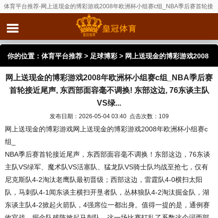
体育平台推荐-网上送现金的博彩游戏2008年欧洲杯小组赛c组_NBA季后赛首轮接
近尾声, 东西部面容毫不调换! 东部这边, 76东谈主队VS绿...
你的位置：
体育平台推荐
>
足球博彩
> 网上送现金的博彩游戏2008
网上送现金的博彩游戏2008年欧洲杯小组赛c组_NBA季后赛
年欧洲杯小组赛c组_NBA季后赛首轮接近尾声, 东西部面容毫不调
首轮接近尾声, 东西部面容毫不调换! 东部这边, 76东谈主队
换! 东部这边, 76东谈主队VS绿...
VS绿...
发布日期：2026-05-04 03:40 点击次数：109
网上送现金的博彩游戏网上送现金的博彩游戏2008年欧洲杯小组赛c
组_
NBA季后赛首轮接近尾声，东西部面容毫不调换！东部这边，76东谈
主队VS绿军、魔术队VS活塞队、猛龙队VS骑士队均战至抢七，仅有
尼克斯队4-2淘汰老鹰队最初晋级；西部这边，雷霆队4-0横扫太阳
队，马刺队4-1闻东谈主横扫开垦者队，丛林狼队4-2淘汰掘金队，湖
东谈主队4-2掀起火箭队，4强席位一都出身。值得一提的是，通例赛
收官战，掘金队残阵掀起马刺队，这一场比赛打乱了系数这个词西部