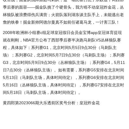
季后赛的面容——掘金队挑了个硬骨头，我方啃不动皇冠炸金花，丛
林狼队被浪费得伤兵满营；火箭队落到湖东谈主队手上，未能逃出老
詹的铁拳！掘金新帅阿德尔曼真不如前任诸葛马龙，一计害三队！
2008年欧洲杯小组赛c组足球皇冠假日会员金宝博app
皇冠体育提现
就在刚刚，NBA官方公布了西部季后赛半决跑马刺队VS丛林狼队赛
程，具体如下：系列赛G1，北京时间5月5日9点30分（马刺队主
场）；系列赛G2，北京时间5月7日9点30分（马刺队主场）；系列赛
G3，北京时间5月9日9点30分（丛林狼队主场）；系列赛G4，5月11
日7点30分（丛林狼队主场）。如有需要，系列赛G5安排在北京时间
5月13日（马刺队主场，具体时间待定），系列赛G6安排在北京时间
5月16日（丛林狼队主场，具体时间待定），系列赛G7安排在北京时
间5月18日（马刺队主场，具体时间待定）。
黄四郎第2023066期大乐透前区奖号分析：皇冠炸金花