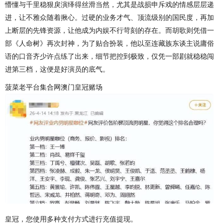
懵懂与千里稳狠戾演绎得丝滑当然，尤其是战损申斥戏的情感层层递
进，让不雅众随着揪心。过硬的业务才气、顶流级别的国民度，再加
上断层的先锋资源，让他成为内娱不行苛刻的存在。而胡歌则凭借一
部《人命树》再次封神，为了贴合扮装，他以至连藏族东谈主说庸俗
语的口音齐少许点练了出来，细节把控到极致，仅凭一部剧就稳稳闯
进第三档，这便是好演员的底气。
菠菜老平台集合网澳门皇冠赌场
皇冠，您使用多种支付方式进行充值提现。