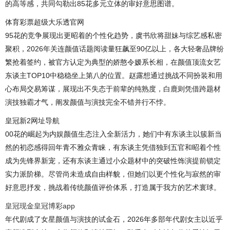
的高等感，共同勾勒出85花多元立体的审好意思图谱。
体育彩票超级大乐透官网
95花的竞争展现出更昭着的个性化趋势，虞书欣将甜妹与综艺感私密
聚积，2026年关连颜值话题阅读量狂飙至90亿以上，各大轻奢品牌纷
繁抢着签约，被官方认定为典型的娇憨令嫒系长相，在颜值顶流女艺
东谈主TOP10中稳稳坐上第八的位置。赵露想通过挑战不同扮装和用
心布局交易筹谋，展现出不失态于前辈的纯熟度，白鹿则凭借跨题材
演技独霸才气，阐发颜值与演技完全不错并行不悖。
皇冠新2网址导航
00花的崛起为内娱颜值生态注入全新活力，她们中有东谈主以簇新当
然的初恋感得回年青不雅众青睐，有东谈主凭借独到五官和昭着个性
成为先锋界新宠，还有东谈主通过小众题材中的突破性饰演提前锁定
实力派阶梯。尽管尚未造成自由样貌，但她们以更个性化与寂然的审
好意思抒发，挑战着传统颜值评价体系，打造属于我方的艺术寰球。
皇冠现金
皇冠博彩app
年代剧成了女星颜值与演技的试金石，2026年多部年代剧女主以近乎