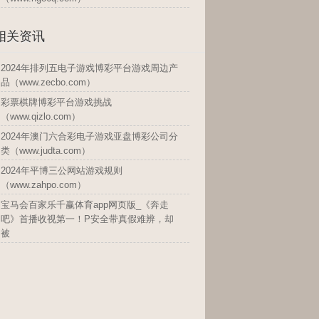
相关资讯
2024年排列五电子游戏博彩平台游戏周边产
品（www.zecbo.com）
彩票棋牌博彩平台游戏挑战
（www.qizlo.com）
2024年澳门六合彩电子游戏亚盘博彩公司分
类（www.judta.com）
2024年平博三公网站游戏规则
（www.zahpo.com）
宝马会百家乐千赢体育app网页版_《奔走
吧》首播收视第一！P安全带真假难辨，却
被