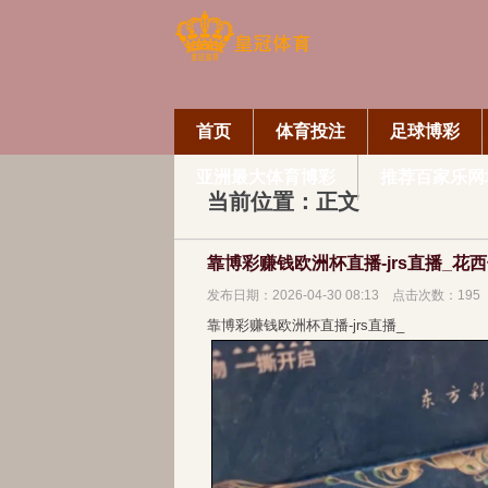
首页
体育投注
足球博彩
亚洲最大体育博彩
推荐百家乐网
当前位置：正文
发布日期：2026-04-30 08:13 点击次数：195
靠博彩赚钱欧洲杯直播-jrs直播_