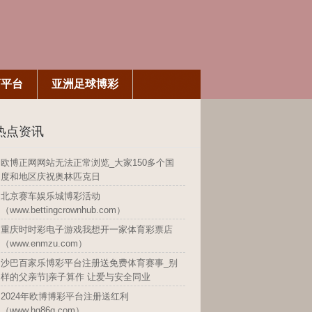
育平台
亚洲足球博彩
热点资讯
欧博正网网站无法正常浏览_大家150多个国
度和地区庆祝奥林匹克日
北京赛车娱乐城博彩活动
（www.bettingcrownhub.com）
重庆时时彩电子游戏我想开一家体育彩票店
（www.enmzu.com）
沙巴百家乐博彩平台注册送免费体育赛事_别
样的父亲节|亲子算作 让爱与安全同业
2024年欧博博彩平台注册送红利
（www.hg86q.com）