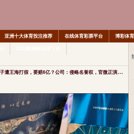
亚洲十大体育投注推荐
在线体育彩票平台
博彩体
址
2024欧洲杯足球下注
靠
博彩赚钱欧洲杯直播-jrs直播_花西子遭王海打假，要赔6亿？公司：侵略名誉权，官微正演出“发疯文体”