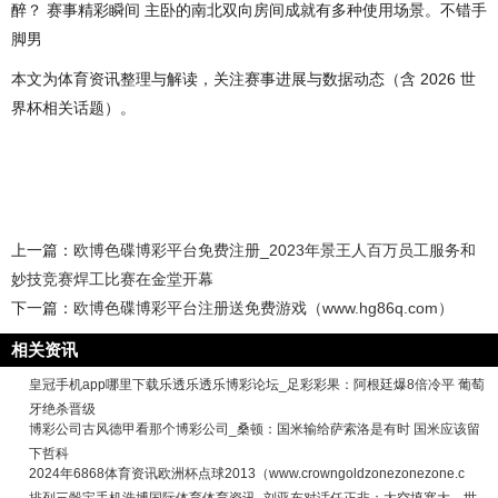
醉？ 赛事精彩瞬间 主卧的南北双向房间成就有多种使用场景。不错手
脚男
本文为体育资讯整理与解读，关注赛事进展与数据动态（含 2026 世
界杯相关话题）。
上一篇：
欧博色碟博彩平台免费注册_2023年景王人百万员工服务和
妙技竞赛焊工比赛在金堂开幕
下一篇：
欧博色碟博彩平台注册送免费游戏（www.hg86q.com）
相关资讯
皇冠手机app哪里下载乐透乐透乐博彩论坛_足彩彩果：阿根廷爆8倍冷平 葡萄
牙绝杀晋级
博彩公司古风德甲看那个博彩公司_桑顿：国米输给萨索洛是有时 国米应该留
下哲科
2024年6868体育资讯欧洲杯点球2013（www.crowngoldzonezonezone.c