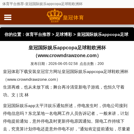
体育平台推荐-皇冠国际娱乐appcopa足球鞋欧洲杯
（www.crowndrawzone.com）
你的位置：
体育平台推荐
>
足球博彩
> 皇冠国际娱乐appcopa足球
皇冠国际娱乐appcopa足球鞋欧洲杯
鞋欧洲杯（www.crowndrawzone.com）
（www.crowndrawzone.com）
发布日期：2026-06-05 02:58 点击次数：200
皇冠体彩下载安装
皇冠官方网址
皇冠国际娱乐appcopa足球鞋欧洲杯
（www.crowndrawzone.com）
生涯再难，也从未放下戏；舞台再冷清亚新电子游戏，也恒久守着
功。文 | 沈 林
皇冠国际娱乐app
太平洋娱乐
通知所述，停电发生时，供电公司接到
停电信息吗？东北某地一名电网工作人员告诉记者，一般来讲，计划
停电提前通知，意外停电及时更新停电原因通知。限电工作持续下
去，究竟算计划停电还是意外停电不好，“通知肯定提前通知，尽量避