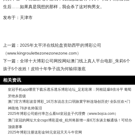
生后……如果真是我想的那样，我会杀了这对狗男女。
发布于：天津市
上一篇：
2025年太平洋在线轮盘资助西甲的博彩公司
（www.kingroulettezonezonezone.com）
下一篇：
全球十大博彩公司网投网站澳门线上真人平台电影_朱莉6个
孩子5个改姓！皮特十年争子战为何输得澈底
相关资讯
皇冠手机app哪里下载乐透乐透乐博彩论坛_足彩彩果：阿根廷爆8倍冷平 葡萄
牙绝杀晋级
澳门官方博彩波音博彩_16万东说念主口弱旅寰宇杯连场创历史! 全队狂欢+门
神跪地 78岁名帅落泪
2025年博彩公司赔付率怎么看lol皇冠盒子代理费（www.bojca.com）
澳门皇冠的网址大全csgo博彩是啥_杭州将新增一座6万东谈主畅通场！可经办
顶级赛事
2025年博彩注册送彩金98元皇冠天天斗牛官网