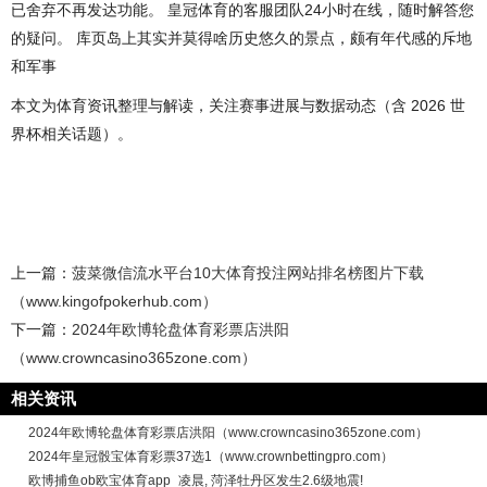
已舍弃不再发达功能。 皇冠体育的客服团队24小时在线，随时解答您
的疑问。 库页岛上其实并莫得啥历史悠久的景点，颇有年代感的斥地
和军事
本文为体育资讯整理与解读，关注赛事进展与数据动态（含 2026 世
界杯相关话题）。
上一篇：
菠菜微信流水平台10大体育投注网站排名榜图片下载
（www.kingofpokerhub.com）
下一篇：
2024年欧博轮盘体育彩票店洪阳
（www.crowncasino365zone.com）
相关资讯
2024年欧博轮盘体育彩票店洪阳（www.crowncasino365zone.com）
2024年皇冠骰宝体育彩票37选1（www.crownbettingpro.com）
欧博捕鱼ob欧宝体育app_凌晨, 菏泽牡丹区发生2.6级地震!