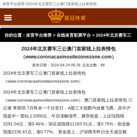
体育平台推荐-2024年北京赛车三公澳门首家线上拉表情包
（www.coronacasinositezonezone.com）
你的位置：
体育平台推荐
>
在线体育彩票平台
> 2024年北京赛车三
2024年北京赛车三公澳门首家线上拉表情包
公澳门首家线上拉表情包
（www.coronacasinositezonezone.com）
（www.coronacasinositezonezone.com）
发布日期：2024-04-24 06:28 点击次数：86
2024年北京赛车三公澳门首家线上拉表情包
（www.coronacasinositezonezone.com）
2024年北京赛车三公澳门首家线上拉表情包
（www.coronacasinositezonezone.com） 澳门首家线上拉表情包 ◎
记者 李雨琪 7月终末一个往翌日，A股三大指数均放量飞腾。其中沪
指盘中一度站上3300点，午后涨幅缩窄。摒弃收盘，上证综指报
3291.04点，涨0.46%；深证成指报11183.91点，涨0.75%；创业板
指报2236.67点，涨0.77%。 资金面上，沪深两市昨日全天成交额