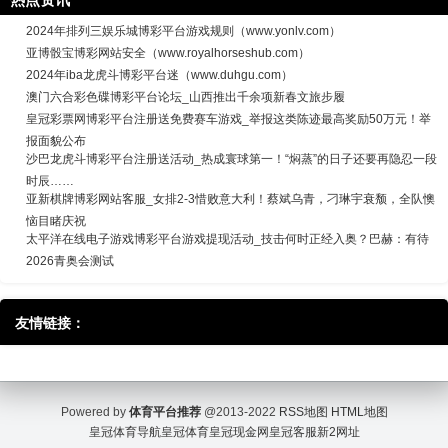
2024年排列三娱乐城博彩平台游戏规则（www.yonlv.com）
亚博骰宝博彩网站安全（www.royalhorseshub.com）
2024年iba龙虎斗博彩平台迷（www.duhgu.com）
澳门六合彩色碟博彩平台论坛_山西推出千余项新春文旅步履
皇冠彩票网博彩平台注册送免费赛车游戏_举报这类陈迹最高奖励50万元！举
报面貌公布
沙巴龙虎斗博彩平台注册送活动_热成寰球第一！“焖蒸”的日子还要再隐忍一段
时辰……
亚新棋牌博彩网站客服_女排2-3惜败意大利！蔡斌乌青，刁琳宇衰颓，全队懊
恼目睹庆祝
太平洋在线电子游戏博彩平台游戏提现活动_技击何时正经入奥？巴赫：有待
2026青奥会测试
友情链接：
Powered by
体育平台推荐
@2013-2022
RSS地图
HTML地图
皇冠体育导航
皇冠体育
皇冠现金网
皇冠客服
新2网址