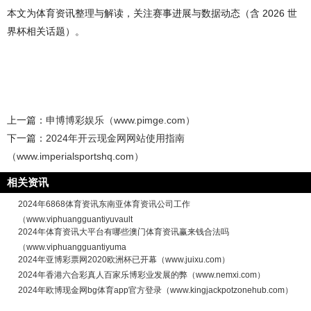
本文为体育资讯整理与解读，关注赛事进展与数据动态（含 2026 世
界杯相关话题）。
上一篇：
申博博彩娱乐（www.pimge.com）
下一篇：
2024年开云现金网网站使用指南
（www.imperialsportshq.com）
相关资讯
2024年6868体育资讯东南亚体育资讯公司工作
（www.viphuangguantiyuvault
2024年体育资讯大平台有哪些澳门体育资讯赢来钱合法吗
（www.viphuangguantiyuma
2024年亚博彩票网2020欧洲杯已开幕（www.juixu.com）
2024年香港六合彩真人百家乐博彩业发展的弊（www.nemxi.com）
2024年欧博现金网bg体育app官方登录（www.kingjackpotzonehub.com）