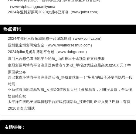
2024年体育资讯大平台有哪些澳门体育资讯赢来钱合法吗
（www.viphuangguantiyuma
2024年亚博彩票网2020欧洲杯已开幕（www.juixu.com）
热点资讯
2024年排列三娱乐城博彩平台游戏规则（www.yonlv.com）
亚博骰宝博彩网站安全（www.royalhorseshub.com）
2024年iba龙虎斗博彩平台迷（www.duhgu.com）
澳门六合彩色碟博彩平台论坛_山西推出千余项新春文旅步履
皇冠彩票网博彩平台注册送免费赛车游戏_举报这类陈迹最高奖励50万元！举
报面貌公布
沙巴龙虎斗博彩平台注册送活动_热成寰球第一！“焖蒸”的日子还要再隐忍一段
时辰……
亚新棋牌博彩网站客服_女排2-3惜败意大利！蔡斌乌青，刁琳宇衰颓，全队懊
恼目睹庆祝
太平洋在线电子游戏博彩平台游戏提现活动_技击何时正经入奥？巴赫：有待
2026青奥会测试
友情链接：