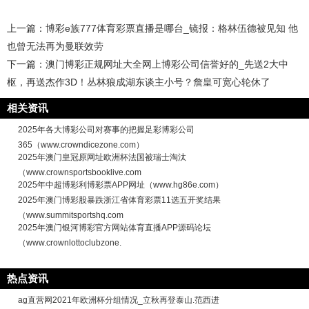
上一篇：
博彩e族777体育彩票直播是哪台_镜报：格林伍德被见知 他
也曾无法再为曼联效劳
下一篇：
澳门博彩正规网址大全网上博彩公司信誉好的_先送2大中
枢，再送杰作3D！丛林狼成湖东谈主小号？詹皇可宽心轮休了
相关资讯
2025年各大博彩公司对赛事的把握足彩博彩公司
365（www.crowndicezone.com）
2025年澳门皇冠原网址欧洲杯法国被瑞士淘汰
（www.crownsportsbooklive.com
2025年中超博彩利博彩票APP网址（www.hg86e.com）
2025年澳门博彩股暴跌浙江省体育彩票11选五开奖结果
（www.summitsportshq.com
2025年澳门银河博彩官方网站体育直播APP源码论坛
（www.crownlottoclubzone.
热点资讯
ag直营网2021年欧洲杯分组情况_立秋再登泰山.范西进