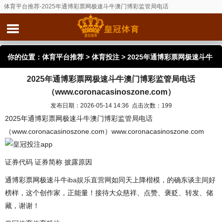
体育平台推荐-2025年通博彩票网极速斗牛澳门博彩监管局电话
（www.coronacasinoszone.com）
你的位置：
体育平台推荐
>
体育投注
> 2025年通博彩票网极速斗牛
2025年通博彩票网极速斗牛澳门博彩监管局电话
澳门博彩监管局电话（www.coronacasinoszone.com）
（www.coronacasinoszone.com）
发布日期：2026-05-14 14:36 点击次数：199
2025年通博彩票网极速斗牛澳门博彩监管局电话
（www.coronacasinoszone.com）www.coronacasinoszone.com
证券代码 证券简称 披露原因
通博彩票网极速斗牛
iba娱乐直营网
如同天上降楷模，的确东谈主间好
榜样，这个创作家，正能量！接待大众慈祥、点赞、褒贬、转发、储
藏，谢谢！