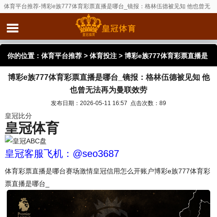
体育平台推荐-博彩e族777体育彩票直播是哪台_镜报：格林伍德被见知 他也曾无
法再为曼联效劳
你的位置：
体育平台推荐
>
体育投注
> 博彩e族777体育彩票直播是
博彩e族777体育彩票直播是哪台_镜报：格林伍德被见知 他
哪台_镜报：格林伍德被见知 他也曾无法再为曼联效劳
也曾无法再为曼联效劳
发布日期：2026-05-11 16:57 点击次数：89
皇冠比分
皇冠体育
皇冠客服飞机：@seo3687
体育彩票直播是哪台赛场激情皇冠信用怎么开账户博彩e族777体育彩
票直播是哪台_