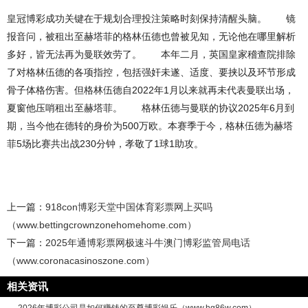
皇冠博彩成功关键在于规划合理投注策略时刻保持清醒头脑。 镜
报音问，被租出至赫塔菲的格林伍德也曾被见知，无论他在哪里解析
多好，皆无法再为曼联效劳了。 本年二月，英国皇家稽查院排除
了对格林伍德的各项指控，包括强奸未遂、适度、要挟以及环节形成
骨子体格伤害。但格林伍德自2022年1月以来就再未代表曼联出场，
夏窗他压哨租出至赫塔菲。 格林伍德与曼联的协议2025年6月到
期，当今他在德转的身价为500万欧。本赛季于今，格林伍德为赫塔
菲5场比赛共出战230分钟，孝敬了1球1助攻。
上一篇：
918con博彩天堂中国体育彩票网上买吗
（www.bettingcrownzonehomehome.com）
下一篇：
2025年通博彩票网极速斗牛澳门博彩监管局电话
（www.coronacasinoszone.com）
相关资讯