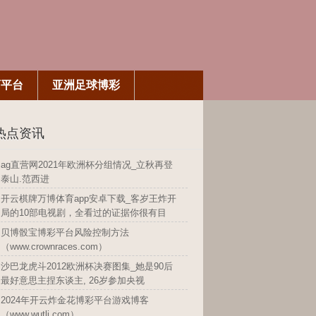
育平台
亚洲足球博彩
热点资讯
ag直营网2021年欧洲杯分组情况_立秋再登
泰山.范西进
开云棋牌万博体育app安卓下载_客岁王炸开
局的10部电视剧，全看过的证据你很有目
贝博骰宝博彩平台风险控制方法
（www.crownraces.com）
沙巴龙虎斗2012欧洲杯决赛图集_她是90后
最好意思主捏东谈主, 26岁参加央视
2024年开云炸金花博彩平台游戏博客
（www.wutli.com）