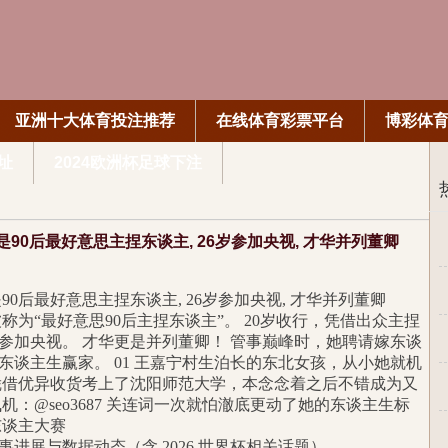
亚洲十大体育投注推荐
在线体育彩票平台
博彩体
址
2024欧洲杯足球下注
是90后最好意思主捏东谈主, 26岁参加央视, 才华并列董卿
90后最好意思主捏东谈主, 26岁参加央视, 才华并列董卿
被称为“最好意思90后主捏东谈主”。 20岁收行，凭借出众主捏
参加央视。 才华更是并列董卿！ 管事巅峰时，她聘请嫁东谈
谈主生赢家。 01 王嘉宁村生泊长的东北女孩，从小她就机
凭借优异收货考上了沈阳师范大学，本念念着之后不错成为又
：@seo3687 关连词一次就怕澈底更动了她的东谈主生标
东谈主大赛
进展与数据动态（含 2026 世界杯相关话题）。