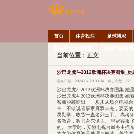
首页
体育投注
足球博彩
亚洲最大体育博彩
推荐百家乐网
当前位置：正文
沙巴龙虎斗2012欧洲杯决赛图集_她
发布日期：2024-04-29 03:34 点击次数：221
沙巴龙虎斗2012欧洲杯决赛图集 她是
沙巴龙虎斗2012欧洲杯决赛图集 她
智商脱颖而出，一步步从场合电视台
主，不错说管事家庭双丰充，妥妥的东
灵勤学，收货一直名列三甲。 高考
名教育，教书育东谈主。 皇冠客服飞机
的。 大学时，安徽电视台举办主捏
本文为体育资讯整理与解读，关注赛事