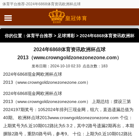
体育平台推荐-2024年6868体育资讯欧洲杯点球
2013（www.crowngoldzonezonezone.com）
你的位置：
体育平台推荐
>
足球博彩
> 2024年6868体育资讯欧洲杯
2024年6868体育资讯欧洲杯点球
点球2013（www.crowngoldzonezonezone.com）
2013（www.crowngoldzonezonezone.com）
发布日期：2024-10-10 02:33 点击次数：183
2024年6868现金网欧洲杯点球
2013（www.crowngoldzonezonezone.com）
2024年6868现金网欧洲杯点球
2013（www.crowngoldzonezonezone.com） 上期总结：摆设三第
2024197期奖号：1052024年排列三现金网，组六，直选遗漏总值为
40期。 欧洲杯点球2013www.crowngoldzonezonezone.com 个位：
上期奖号为5,近10期012路比为5:3:2，其中2路号遗漏2期再出，本期
摒除2路号，重防0路号码，参考9。 十位：上期为0,近10期012路比