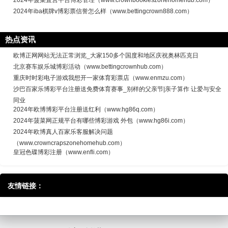
2024年菠菜直营平台博彩管理（www.crownbookieszonehomehub.com）
2024年iba棋牌v博彩票信誉怎么样（www.bettingcrown888.com）
热点资讯
欧博正网网站无法正常浏览_大家150多个国度和地区庆祝奥林匹克日
北京赛车娱乐城博彩活动（www.bettingcrownhub.com）
重庆时时彩电子游戏我想开一家体育彩票店（www.enmzu.com）
沙巴百家乐博彩平台注册送免费体育赛事_别样的父亲节|亲子算作 让爱与安全
同业
2024年欧博博彩平台注册送红利（www.hg86q.com）
2024年菠菜网正规平台有哪些博彩游戏 外包（www.hg86i.com）
2024年欧博真人百家乐客服解决问题
（www.crowncrapszonehomehub.com）
皇冠色碟博彩注册（www.enfli.com）
友情链接：