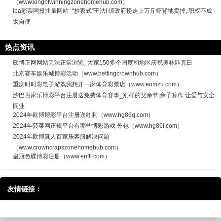
（www.kingofwinningzonehomehub.com）
iba彩票网投注量网站_“抄家式”王法! 镇政府捞走上万斤虾背地卖掉, 职权不成
太自便
热点资讯
欧博正网网站无法正常浏览_大家150多个国度和地区庆祝奥林匹克日
北京赛车娱乐城博彩活动（www.bettingcrownhub.com）
重庆时时彩电子游戏我想开一家体育彩票店（www.enmzu.com）
沙巴百家乐博彩平台注册送免费体育赛事_别样的父亲节|亲子算作 让爱与安全
同业
2024年欧博博彩平台注册送红利（www.hg86q.com）
2024年菠菜网正规平台有哪些博彩游戏 外包（www.hg86i.com）
2024年欧博真人百家乐客服解决问题
（www.crowncrapszonehomehub.com）
皇冠色碟博彩注册（www.enfli.com）
友情链接：