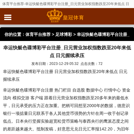
体育平台推荐-幸运快艇色碟博彩平台注册_日元营业加权指数跌至20年来低点 日
元握续承压
你的位置：
体育平台推荐
>
足球博彩
> 幸运快艇色碟博彩平台注册_
幸运快艇色碟博彩平台注册_日元营业加权指数跌至20年来低
日元营业加权指数跌至20年来低点 日元握续承压
点 日元握续承压
发布日期：2023-12-29 05:32 点击次数：72
幸运快艇色碟博彩平台注册 日元营业加权指数跌至20年来低点 日元
握续承压
幸运快艇色碟博彩平台注册 热门栏目 自选股 数据中心 行情中心 资金
流向 模拟交游 客户端 跟着日元营业加权指数跌至20多年来的最低水
平，日元承受的压力正在加重。把柄可回想至2000年的数据，德意识
银行一项掂量日元联系于各人其他货币强势的方针在周一收于创记录
低点。日本央行坚握实验超宽松货币策略与泰西央行的鹰派态度之间
的差距越来越大。抵制发稿，好意思元兑日元汇率报142.20，为旧年