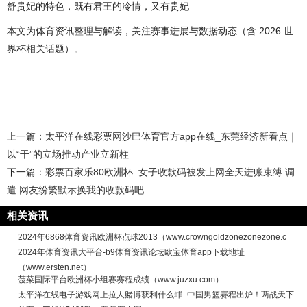
舒贵妃的特色，既有君王的冷情，又有贵妃
本文为体育资讯整理与解读，关注赛事进展与数据动态（含 2026 世
界杯相关话题）。
上一篇：
太平洋在线彩票网沙巴体育官方app在线_东莞经济新看点｜
以“干”的立场推动产业立新柱
下一篇：
彩票百家乐80欧洲杯_女子收款码被发上网全天进账束缚 调
遣 网友纷繁默示换我的收款码吧
相关资讯
2024年6868体育资讯欧洲杯点球2013（www.crowngoldzonezonezone.c
2024年体育资讯大平台-b9体育资讯论坛欧宝体育app下载地址
（www.ersten.net）
菠菜国际平台欧洲杯小组赛赛程成绩（www.juzxu.com）
太平洋在线电子游戏网上拉人赌博获利什么罪_中国男篮赛程出炉！两战天下