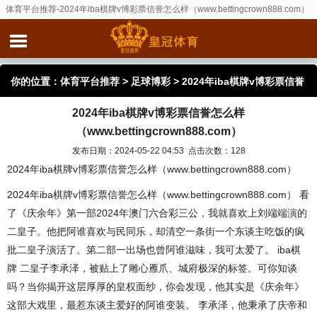
体育平台推荐-2024年iba棋牌v博彩票信誉怎么样（www.bettingcrown888.com）
你的位置：
体育平台推荐
>
足球博彩
> 2024年iba棋牌v博彩票信誉
2024年iba棋牌v博彩票信誉怎么样
怎么样（www.bettingcrown888.com）
（www.bettingcrown888.com）
发布日期：2024-05-22 04:53 点击次数：128
2024年iba棋牌v博彩票信誉怎么样（www.bettingcrown888.com）
2024年iba棋牌v博彩票信誉怎么样（www.bettingcrown888.com） 看
了《庆余年》第一部2024年澳门六合彩三公，我就喜欢上刘端端演的
二皇子。他把阿谁喜欢与民同乐，却清空一条街一个东谈主吃饭的疯
批二皇子演活了。第二部一出场也曾阿谁滋味，我可太爱了。 iba棋
牌 二皇子李承泽，被贴上了雕心雁爪、城府极深的标签。可你知谈
吗？当你揭开这层厚厚的皇权面纱，你会发现，他其实是《庆余年》
这部大戏里，最惹东谈主爱好的阿谁变装。 李承泽，他秉承了庆帝和