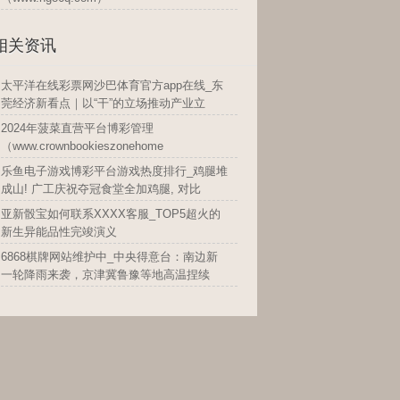
相关资讯
太平洋在线彩票网沙巴体育官方app在线_东
莞经济新看点｜以“干”的立场推动产业立
2024年菠菜直营平台博彩管理
（www.crownbookieszonehome
乐鱼电子游戏博彩平台游戏热度排行_鸡腿堆
成山! 广工庆祝夺冠食堂全加鸡腿, 对比
亚新骰宝如何联系XXXX客服_TOP5超火的
新生异能品性完竣演义
6868棋牌网站维护中_中央得意台：南边新
一轮降雨来袭，京津冀鲁豫等地高温捏续