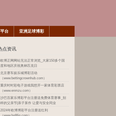
育平台
亚洲足球博彩
热点资讯
欧博正网网站无法正常浏览_大家150多个国
度和地区庆祝奥林匹克日
北京赛车娱乐城博彩活动
（www.bettingcrownhub.com）
重庆时时彩电子游戏我想开一家体育彩票店
（www.enmzu.com）
沙巴百家乐博彩平台注册送免费体育赛事_别
样的父亲节|亲子算作 让爱与安全同业
2024年欧博博彩平台注册送红利
（www.hg86q.com）