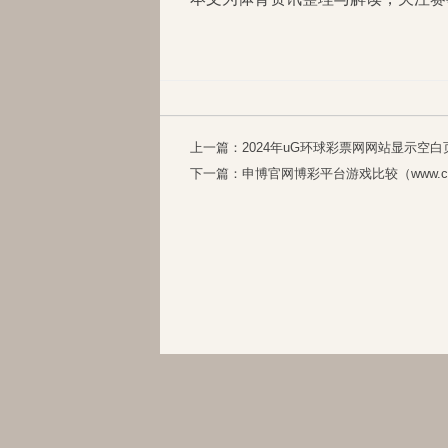
上一篇：
2024年uG环球彩票网网站显示空白页面（ww
下一篇：
申博官网博彩平台游戏比较（www.crown