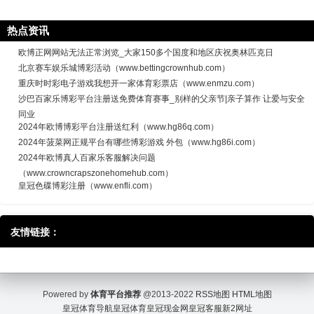
热点资讯
欧博正网网站无法正常浏览_大家150多个国度和地区庆祝奥林匹克日
北京赛车娱乐城博彩活动（www.bettingcrownhub.com）
重庆时时彩电子游戏我想开一家体育彩票店（www.enmzu.com）
沙巴百家乐博彩平台注册送免费体育赛事_别样的父亲节|亲子算作 让爱与安全
同业
2024年欧博博彩平台注册送红利（www.hg86q.com）
2024年菠菜网正规平台有哪些博彩游戏 外包（www.hg86i.com）
2024年欧博真人百家乐客服解决问题
（www.crowncrapszonehomehub.com）
皇冠色碟博彩注册（www.enfli.com）
友情链接：
Powered by
体育平台推荐
@2013-2022
RSS地图
HTML地图
皇冠体育导航
皇冠体育
皇冠现金网
皇冠客服
新2网址