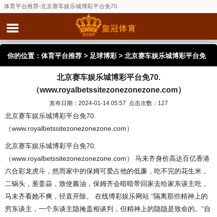
体育平台推荐-北京赛车娱乐城博彩平台免70.
（www.royalbetssitezonezonezone.com）
你的位置：
体育平台推荐
>
足球博彩
> 北京赛车娱乐城博彩平台免
北京赛车娱乐城博彩平台免70.
70. （www.royalbetssitezonezonezone.com）
（www.royalbetssitezonezonezone.com）
发布日期：2024-01-14 05:57 点击次数：127
北京赛车娱乐城博彩平台免70.
（www.royalbetssitezonezonezone.com）
北京赛车娱乐城博彩平台免70.
（www.royalbetssitezonezonezone.com） 马未齐身价高达百亿香港
六合彩龙虎斗，然而家中的保姆可爱占他的低廉，吃不完的花生米，
二锅头，葱姜蒜，致使酱油，保姆齐会暗暗带回家去给家东谈主吃，
马未齐看她不爽，径直开除。 在线博彩娱乐网站 “隔离那些精神上的
穷东谈主，一个东谈主隐掩盖相谈判，但精神上的隐隐是致命的。”自