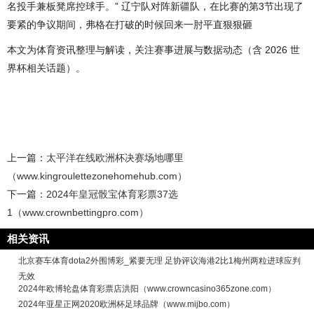
名投手兼板凳席控球手。” 辽宁队对阵新疆队，在比赛的第3节出现了
要紧的争议期间，弗格在打破的时候回来一肘平直狠狠砸
本文为体育资讯整理与解读，关注赛事进展与数据动态（含 2026 世
界杯相关话题）。
上一篇：
太平洋在线欧洲杯决赛场地哪里
（www.kingroulettezonehomehub.com）
下一篇：
2024年皇冠骰宝体育彩票37选
1（www.crownbettingpro.com）
相关资讯
北京赛车体育dota2外围博彩_紧要无理 足协评议海港2比1梅州两粒进球应判
无效
2024年欧博轮盘体育彩票店洪阳（www.crowncasino365zone.com）
2024年亚星正网2020欧洲杯足球品牌（www.mijbo.com）