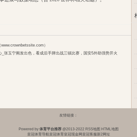
crownbetssite.com）
心_张玉宁阐发出色，看成后手牌出战三镇比赛，国安5外助强势开火
友情链接：
Powered by
体育平台推荐
@2013-2022
RSS地图
HTML地图
皇冠体育导航
皇冠体育
皇冠现金网
皇冠客服
新2网址