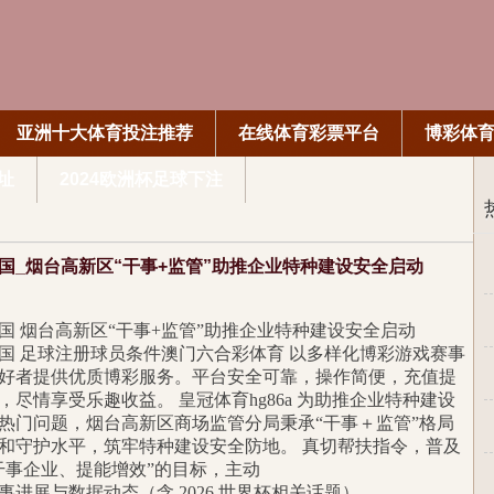
亚洲十大体育投注推荐
在线体育彩票平台
博彩体
址
2024欧洲杯足球下注
国_烟台高新区“干事+监管”助推企业特种建设安全启动
 烟台高新区“干事+监管”助推企业特种建设安全启动
国 足球注册球员条件澳门六合彩体育 以多样化博彩游戏赛事
好者提供优质博彩服务。平台安全可靠，操作简便，充值提
尽情享受乐趣收益。 皇冠体育hg86a 为助推企业特种建设
热门问题，烟台高新区商场监管分局秉承“干事＋监管”格局
和守护水平，筑牢特种建设安全防地。 真切帮扶指令，普及
干事企业、提能增效”的目标，主动
进展与数据动态（含 2026 世界杯相关话题）。