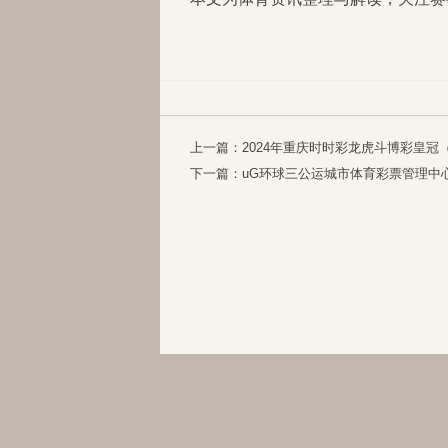
上一篇：
2024年重庆时时彩龙虎斗博彩皇冠（www.
下一篇：
uG环球三公运城市体育彩票管理中