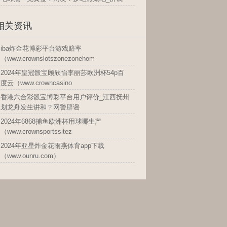
相关资讯
iba炸金花博彩平台游戏赔率
（www.crownslotszonezonehom
2024年皇冠骰宝顾欣怡李丽莎欧洲杯54p百
度云（www.crowncasino
香港六合彩骰宝博彩平台用户评价_江西抚州
划龙舟发生讲和？网警辟谣
2024年6868捕鱼欧洲杯用球哪生产
（www.crownsportssitez
2024年亚星炸金花雨燕体育app下载
（www.ounru.com）