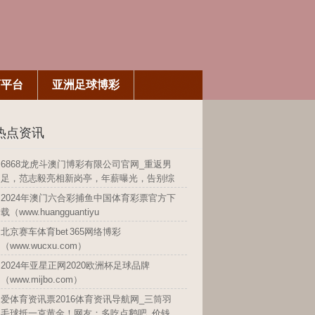
育平台
亚洲足球博彩
热点资讯
6868龙虎斗澳门博彩有限公司官网_重返男
足，范志毅亮相新岗亭，年薪曝光，告别综
2024年澳门六合彩捕鱼中国体育彩票官方下
载（www.huangguantiyu
北京赛车体育bet 365网络博彩
（www.wucxu.com）
2024年亚星正网2020欧洲杯足球品牌
（www.mijbo.com）
爱体育资讯票2016体育资讯导航网_三筒羽
毛球抵一克黄金！网友：多吃点鹅吧_价钱