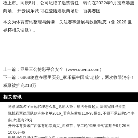
板上市。同庚8月，公司圮绝了迷惑责任，转而在2022年9月投靠港股
商场。 开云娱乐城 可在登陆港股商场后，百奥赛图
本文为体育资讯整理与解读，关注赛事进展与数据动态（含 2026 世
界杯相关话题）。
上一篇：
亚星三公博彩平台安全（www.ouvna.com）
下一篇：
6868轮盘在哪里买分_家乐福中国成“老赖”，两次收限消令！
积聚被扩充218万
相关资讯
博彩游戏名字皇冠代理怎么拿_竞彩大势：摩洛哥掀起人 法国完胜巴拉圭
悦博彩票德国队欧洲杯名单2016_看完丛林狼110-98掘金, 不得不承认的5个事
实, 约基奇28分
开云体育资讯广西体育彩票购买_迎双节，第二轮“蜀里泄气”滥用券9月26日
10:00开领