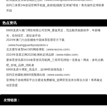
欧博捕鱼亚博体育app怎么样（www.crowngoldzonehomehub.com）
排列三体育24k皇冠官网手机版_政前线|领跑“足球城”缔造！青岛城市足球联赛
开战
热点资讯
6868龙虎斗澳门博彩有限公司官网_重返男足，范志毅亮相新岗亭，年薪曝
光，告别综艺，新征途开动
2024年澳门六合彩捕鱼中国体育彩票官方下载
（www.huangguantiyuvipstore.v
北京赛车体育bet 365网络博彩（www.wucxu.com）
2024年亚星正网2020欧洲杯足球品牌（www.mijbo.com）
爱体育资讯票2016体育资讯导航网_三筒羽毛球抵一克黄金！网友：多吃点鹅
吧_价钱_品牌_消耗者
6868龙虎斗博彩_高温天，这4种民俗很危急！
排列五色碟欧洲杯8强预测出线（www.zaxda.com）
亚博电子游戏博彩平台注册送免费赌场_篮网官宣送米尔斯去火箭！将再被走
动至雷霆
友情链接：