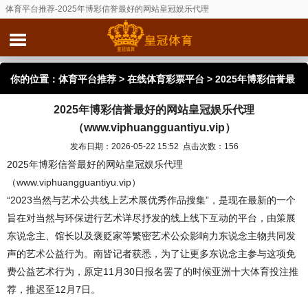
体育平台推荐-2025年博彩信誉最好的网站皇冠娱乐代理
（www.viphuangguantiyu.vip）
你的位置：
体育平台推荐
>
在线体育彩票平台
> 2025年博彩信誉最
2025年博彩信誉最好的网站皇冠娱乐代理
好的网站皇冠娱乐代理（www.viphuangguantiyu.vip）
（www.viphuangguantiyu.vip）
发布日期：2026-05-22 15:52 点击次数：156
2025年博彩信誉最好的网站皇冠娱乐代理
（www.viphuangguantiyu.vip）
“2023当然与艺术公共线上艺术展优秀作品搜集”，是现在最新的一个
旨在对当然与环保进行艺术详尽抒发的线上线下互动的平台，由策展
东说念主、馆长以及褒贬家等繁密艺术公众影响力东说念主物共同发
声的艺术公益行为。南皆记者获悉，为了让更多东说念主参与这项免
费公益艺术行为，原定11月30日报名罢了的时候亚洲十大体育投注推
荐，推迟至12月7日。