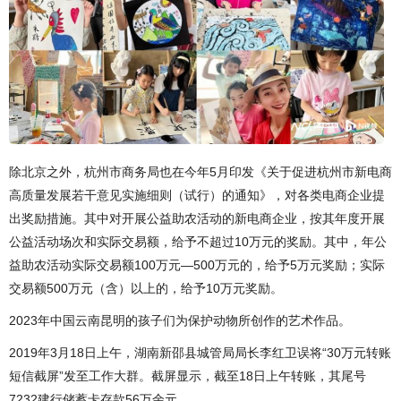
除北京之外，杭州市商务局也在今年5月印发《关于促进杭州市新电商
高质量发展若干意见实施细则（试行）的通知》，对各类电商企业提
出奖励措施。其中对开展公益助农活动的新电商企业，按其年度开展
公益活动场次和实际交易额，给予不超过10万元的奖励。其中，年公
益助农活动实际交易额100万元—500万元的，给予5万元奖励；实际
交易额500万元（含）以上的，给予10万元奖励。
2023年中国云南昆明的孩子们为保护动物所创作的艺术作品。
2019年3月18日上午，湖南新邵县城管局局长李红卫误将“30万元转账
短信截屏”发至工作大群。截屏显示，截至18日上午转账，其尾号
7232建行储蓄卡存款56万余元。