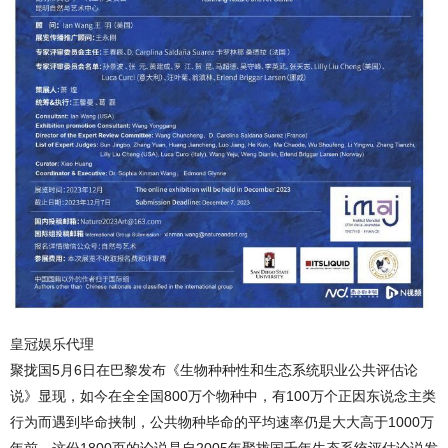
皇冠娱乐代理
聚拢国5月6日在巴黎发布《生物种种性和生态系统职业公共评估论
说》显现，如今在全全国800万个物种中，有100万个正因东说念主类
行为而遇到毕命挟制，公共物种毕命的平均速率仍是大大高于1000万