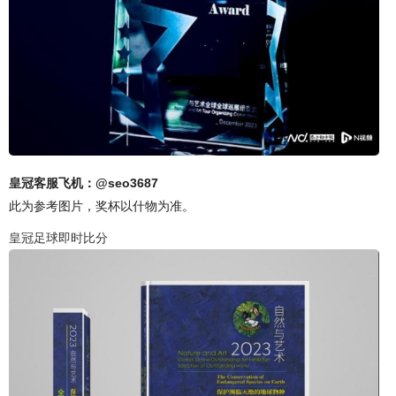
皇冠客服飞机：@seo3687
此为参考图片，奖杯以什物为准。
皇冠足球即时比分