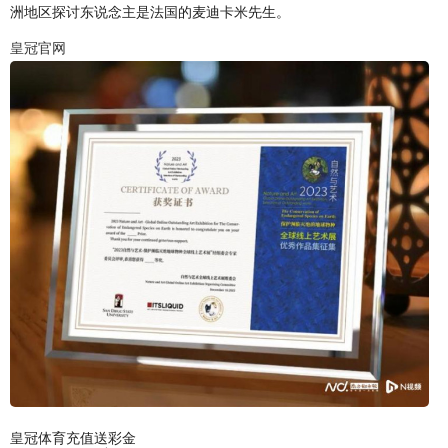
洲地区探讨东说念主是法国的麦迪卡米先生。
皇冠官网
皇冠体育充值送彩金