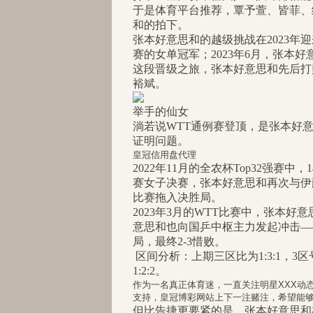
于是体育平台推荐，覃予萱、皆菲、
和的拍下。
张本好意思和的越级挑战在2023年迎
赛的女单冠军；2023年6月，张本
这段晋级之旅，张本好意思和先后打
裕斌。
举手的仙女
淌若说WTT通例赛登顶，是张本好
证明问题。
皇冠信用盘代理
2022年11月的全农杯Top32强赛中
赛女子决赛，张本好意思和再次与伊
比赛拖入决胜局。
2023年3月的WTT比赛中，张本好
意思和也向国乒中枢主力发起冲击—
局，最终2-3惜败。
区间分析：上期三区比为1:3:1，
1:2:2。
作为一名真正体育迷，一直关注明星XXX动
支持，皇冠博彩网站上下一注赌注，希望能
但比告捷更要紧的是，张本好意思和