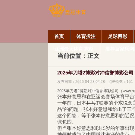
首页
体育投注
足球博彩
亚洲最大体育博彩
推荐百家乐网
当前位置：正文
2025年刀塔2博彩对冲信誉博彩公司（www.
发布日期：2026-04-28 04:28 点击次数：151
2025年刀塔2博彩对冲信誉博彩公司（www.huanggu
张本好意思和在亚运会赛场体育平台
一年前，日本乒乓T联赛的个东说念
品”的问题，张本好意思和给出了三
这个回答，等于张本好意思和的近况
课包围。
但当张本好意思和以15岁的年事出
她顿时成为了中国球迷海涵的焦点。