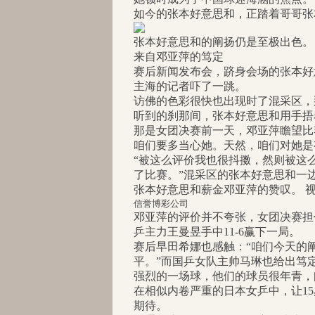
如今的张本好意思和，正踏着哥哥张
张本好意思和的阐扬仍是至极出色。
来自邓亚萍的笃定
赛后新闻发布会，跻身会场的张本好
主海的记者吓了一跳。
访佛的色彩很快也出现时了混采区，
听到的刹那间，张本好意思和用手捂
那是女团决赛前一天，邓亚萍瞻望比
咱们要多当心她。天然，咱们对她是
“被这么评价我也很抖擞，然则被这
了比赛。”混采区的张本好意思和一
张本好意思和薪金邓亚萍的赞叹。 视频裁
信誉博彩公司
邓亚萍的评价并不夸张，女团决赛担
乒主力王曼昱手中11-6赢下一局。
赛后早田希娜也感触：“咱们今天的
平。”而国乒女队主帅马琳也给出笃
强烈的一场球，他们的球员很年青，
在相似内卷严重的日本女乒中，让1
期待。