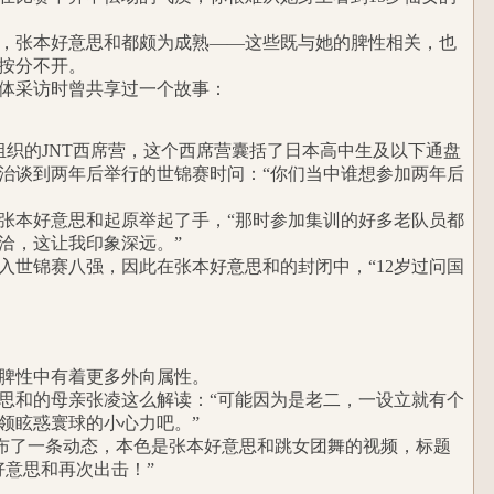
，张本好意思和都颇为成熟——这些既与她的脾性相关，也
按分不开。
体采访时曾共享过一个故事：
组织的JNT西席营，这个西席营囊括了日本高中生及以下通盘
治谈到两年后举行的世锦赛时问：“你们当中谁想参加两年后
张本好意思和起原举起了手，“那时参加集训的好多老队员都
洽，这让我印象深远。”
入世锦赛八强，因此在张本好意思和的封闭中，“12岁过问国
脾性中有着更多外向属性。
思和的母亲张凌这么解读：“可能因为是老二，一设立就有个
领眩惑寰球的小心力吧。”
发布了一条动态，本色是张本好意思和跳女团舞的视频，标题
好意思和再次出击！”