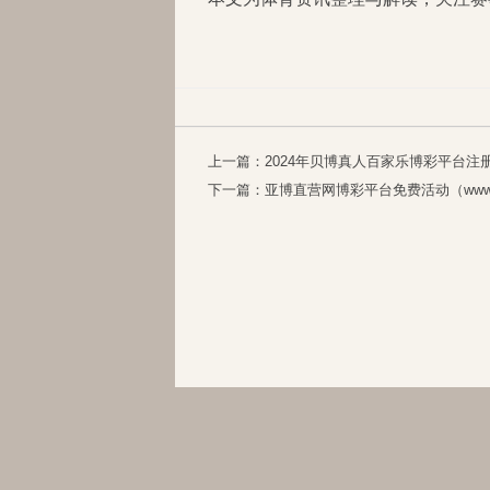
上一篇：
2024年贝博真人百家乐博彩平台注册送免费赛车
下一篇：
亚博直营网博彩平台免费活动（www.king