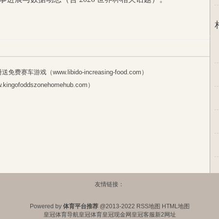
游戏（www.libido-increasing-food.com）
ofoddszonehomehub.com）
友情链接：
Powered by
体育平台推荐
@2013-2022
RSS地图
HTML地图
皇冠体育导航
皇冠体育
皇冠现金网
皇冠客服
新2网址