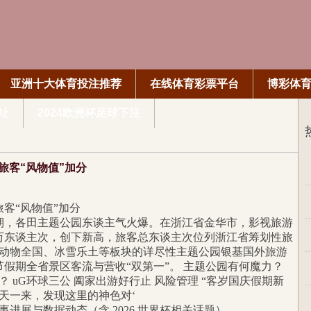
亚洲十大体育投注推荐
在线体育彩票平台
博彩体
址
2024欧洲杯足球下注
旅客“风物值”加分
旅客“风物值”加分
假期，各田主题公园东谈主气火爆。在浙江省金华市，影视旅游
5万东谈主次，创下新高，旅客总东谈主次位列浙江省筹划性旅
动物全国、冰雪乐土等板块的详尽性主题公园银基国外旅游
假期全省景区客流与营收“双第一”。 主题公园有何魔力？
 uG环球三公 阖家出游好行止 风险管理 “客岁国庆假期新
天一来，发现这里的神色对‘
进展与数据动态（含 2026 世界杯相关话题）。