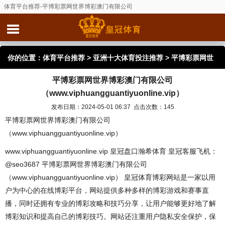
体育平台推荐-平博彩票网世界博彩澳门有限公司
（www.viphuangguantiyuonline.vip）
你的位置：
体育平台推荐
>
亚洲十大体育投注推荐
> 平博彩票网世
平博彩票网世界博彩澳门有限公司
界博彩澳门有限公司（www.viphuangguantiyuonline.vip）
（www.viphuangguantiyuonline.vip）
发布日期：2024-05-01 06:37 点击次数：145
平博彩票网世界博彩澳门有限公司
（www.viphuangguantiyuonline.vip）
www.viphuangguantiyuonline.vip 皇冠盘口瀚希体育 皇冠客服飞机：
@seo3687 平博彩票网世界博彩澳门有限公司
（www.viphuangguantiyuonline.vip） 皇冠体育博彩网站是一家以用
户为中心的在线博彩平台，网站提供多种多样的博彩游戏和赛事直
播，同时还拥有专业的博彩攻略和技巧分享，让用户能够更好地了解
博彩知识和提高自己的博彩技巧。网站还注重用户隐私安全保护，保