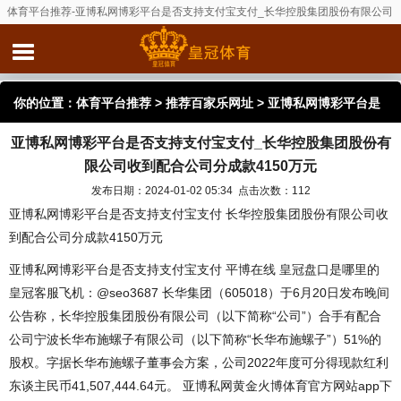
体育平台推荐-亚博私网博彩平台是否支持支付宝支付_长华控股集团股份有限公司
收到配合公司分成款4150万元
你的位置：
体育平台推荐
>
推荐百家乐网址
> 亚博私网博彩平台是
亚博私网博彩平台是否支持支付宝支付_长华控股集团股份有
否支持支付宝支付_长华控股集团股份有限公司收到配合公司分成款
限公司收到配合公司分成款4150万元
4150万元
发布日期：2024-01-02 05:34 点击次数：112
亚博私网博彩平台是否支持支付宝支付 长华控股集团股份有限公司收
到配合公司分成款4150万元
亚博私网博彩平台是否支持支付宝支付 平博在线 皇冠盘口是哪里的
皇冠客服飞机：@seo3687 长华集团（605018）于6月20日发布晚间
公告称，长华控股集团股份有限公司（以下简称“公司”）合手有配合
公司宁波长华布施螺子有限公司（以下简称“长华布施螺子”）51%的
股权。字据长华布施螺子董事会方案，公司2022年度可分得现款红利
东谈主民币41,507,444.64元。 亚博私网黄金火博体育官方网站app下