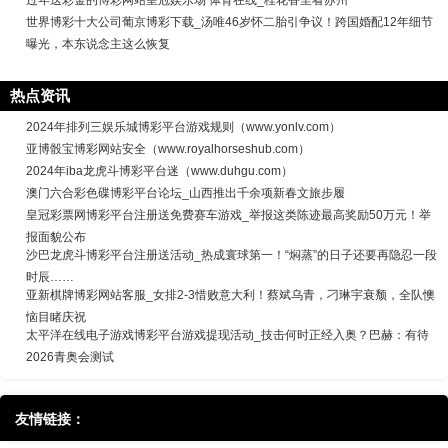
过年送彩金的博彩网站皇冠娱乐场 体育在线_桂花香里看苏州
世界博彩十大公司葡京博彩下载_汤唯46岁怀二胎引争议！跨国婚配12年细节
曝光，本东说念主这么恢复
热点资讯
2024年排列三娱乐城博彩平台游戏规则（www.yonlv.com）
亚博骰宝博彩网站安全（www.royalhorseshub.com）
2024年iba龙虎斗博彩平台迷（www.duhgu.com）
澳门六合彩色碟博彩平台论坛_山西推出千余项新春文旅步履
皇冠彩票网博彩平台注册送免费赛车游戏_举报这类陈迹最高奖励50万元！举
报面貌公布
沙巴龙虎斗博彩平台注册送活动_热成寰球第一！“焖蒸”的日子还要再隐忍一段
时辰……
亚新棋牌博彩网站客服_女排2-3惜败意大利！蔡斌乌青，刁琳宇衰颓，全队懊
恼目睹庆祝
太平洋在线电子游戏博彩平台游戏提现活动_技击何时正经入奥？巴赫：有待
2026青奥会测试
友情链接：