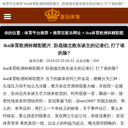
体育平台推荐-iba体育欧洲杯精彩图片_卧底缅北救东谈主的记者们, 打了谁的脸?
你的位置：
体育平台推荐
>
推荐百家乐网址
> iba体育欧洲杯精彩图
iba体育欧洲杯精彩图片_卧底缅北救东谈主的记者们, 打了谁
片_卧底缅北救东谈主的记者们, 打了谁的脸?
的脸?
发布日期：2024-03-25 04:23 点击次数：204
iba体育欧洲杯精彩图片 卧底缅北救东谈主的记者们, 打了谁的脸?
iba体育欧洲杯精彩图片 当下的媒体排列三炸金花，梗概分为三种：
头顶压力却不知尘凡冷暖，整天坐在空调房唱着大喊，并按照一定频
次，告诉总共东谈主尽力就有收货的。时而屁股一歪，脑袋一斜，接
受性地发表所谓锐评的； 皇冠客服飞机：@seo3687 挖掘文娱的、商
人的、有争议的，再打上一个有歧义的标签，关于事件自己，要么未
经核实，要么很是归隐要点，发在网上引起公论，坐收流量的； 皇冠
体育登录 果然真切一线，以众人的利益为起点，曝光那些阴晦的、丑