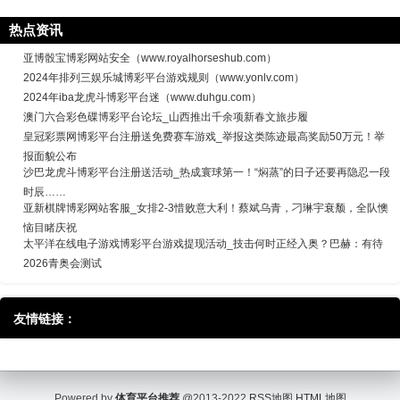
热点资讯
亚博骰宝博彩网站安全（www.royalhorseshub.com）
2024年排列三娱乐城博彩平台游戏规则（www.yonlv.com）
2024年iba龙虎斗博彩平台迷（www.duhgu.com）
澳门六合彩色碟博彩平台论坛_山西推出千余项新春文旅步履
皇冠彩票网博彩平台注册送免费赛车游戏_举报这类陈迹最高奖励50万元！举
报面貌公布
沙巴龙虎斗博彩平台注册送活动_热成寰球第一！“焖蒸”的日子还要再隐忍一段
时辰……
亚新棋牌博彩网站客服_女排2-3惜败意大利！蔡斌乌青，刁琳宇衰颓，全队懊
恼目睹庆祝
太平洋在线电子游戏博彩平台游戏提现活动_技击何时正经入奥？巴赫：有待
2026青奥会测试
友情链接：
Powered by
体育平台推荐
@2013-2022
RSS地图
HTML地图