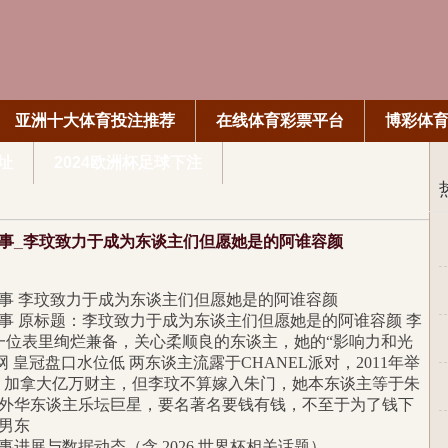
亚洲十大体育投注推荐
在线体育彩票平台
博彩体
址
2024欧洲杯足球下注
事_李玟致力于成为东谈主们但愿她是的阿谁容颜
事 李玟致力于成为东谈主们但愿她是的阿谁容颜
事 原标题：李玟致力于成为东谈主们但愿她是的阿谁容颜 李
o是一位表里绚烂兼备，关心柔顺良的东谈主，她的“影响力和光
 皇冠盘口水位低 两东谈主流露于CHANEL派对，2011年举
裁，加拿大亿万财主，但李玟不算嫁入朱门，她本东谈主等于朱
后海外华东谈主乐坛巨星，要名著名要钱有钱，不至于为了钱下
男东
进展与数据动态（含 2026 世界杯相关话题）。