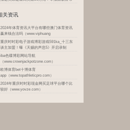
相关资讯
2024年体育资讯大平台有哪些澳门体育资讯
赢来钱合法吗（www.viphuang
重庆时时彩电子游戏博彩游戏591ka_十三东
谈主加盟！曝《天赐的声息5》开启录制
iba色碟博彩网站导航
（www.crownjackpotzone.com）
欧博体育bet十博体育
app（www.topathleticpro.com）
2024年重庆时时彩现金网买足球平台哪个比
较好（www.yovze.com）