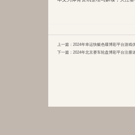
上一篇：
2024年幸运快艇色碟博彩平台游戏优惠券活动（
下一篇：
2024年北京赛车轮盘博彩平台注册送返利（w