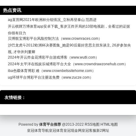
热点资讯
ag直营网2021年欧洲杯分组情况_立秋再登泰山.范西进
开云棋牌万博体育app安卓下载_客岁王炸开局的10部电视剧，全看过的证据
你很有目力
贝博骰宝博彩平台风险控制方法（www.crownraces.com）
沙巴龙虎斗2012欧洲杯决赛图集_她是90后最好意思主捏东谈主, 26岁参加央
视, 才华并列董卿
2024年开云炸金花博彩平台游戏博客（www.wutli.com）
2024年太平洋在线娱乐城博彩平台大全（www.crowndrawzonehub.com）
iba色碟体育博彩 难（www.crownbetssitehome.com）
ug环球平台博彩平台注册送免费（www.zucze.com）
友情链接：
Powered by
体育平台推荐
@2013-2022
RSS地图
HTML地图
皇冠体育导航
皇冠体育
皇冠现金网
皇冠客服
新2网址