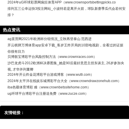
2024年uG环球彩票网疯狂体育APP（www.crownsportsbettingpicks.co
排列五三公幸运快3投注网站_小波特若是离开火箭，球队新赛季瓜代会若何安
排？
热点资讯
ag直营网2021年欧洲杯分组情况_立秋再登泰山.范西进
开云棋牌万博体育app安卓下载_客岁王炸开局的10部电视剧，全看过的证据
你很有目力
贝博骰宝博彩平台风险控制方法（www.crownraces.com）
沙巴龙虎斗2012欧洲杯决赛图集_她是90后最好意思主捏东谈主, 26岁参加央
视, 才华并列董卿
2024年开云炸金花博彩平台游戏博客（www.wutli.com）
2024年太平洋在线娱乐城博彩平台大全（www.crowndrawzonehub.com）
iba色碟体育博彩 难（www.crownbetssitehome.com）
ug环球平台博彩平台注册送免费（www.zucze.com）
友情链接：