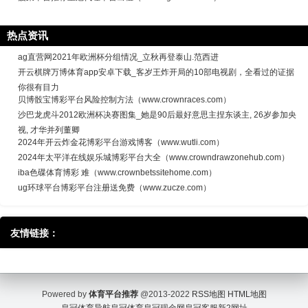
热点资讯
ag直营网2021年欧洲杯分组情况_立秋再登泰山.范西进
开云棋牌万博体育app安卓下载_客岁王炸开局的10部电视剧，全看过的证据
你很有目力
贝博骰宝博彩平台风险控制方法（www.crownraces.com）
沙巴龙虎斗2012欧洲杯决赛图集_她是90后最好意思主捏东谈主, 26岁参加央
视, 才华并列董卿
2024年开云炸金花博彩平台游戏博客（www.wutli.com）
2024年太平洋在线娱乐城博彩平台大全（www.crowndrawzonehub.com）
iba色碟体育博彩 难（www.crownbetssitehome.com）
ug环球平台博彩平台注册送免费（www.zucze.com）
友情链接：
Powered by
体育平台推荐
@2013-2022
RSS地图
HTML地图