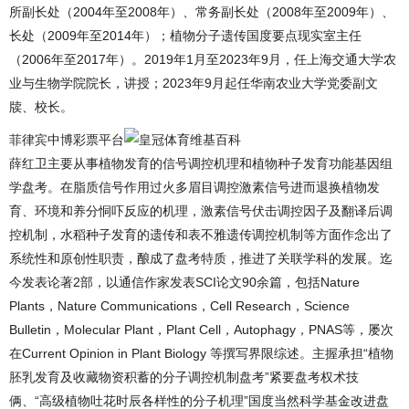
所副长处（2004年至2008年）、常务副长处（2008年至2009年）、
长处（2009年至2014年）；植物分子遗传国度要点现实室主任
（2006年至2017年）。2019年1月至2023年9月，任上海交通大学农
业与生物学院院长，讲授；2023年9月起任华南农业大学党委副文
牍、校长。
菲律宾中博彩票平台
薛红卫主要从事植物发育的信号调控机理和植物种子发育功能基因组
学盘考。在脂质信号作用过火多眉目调控激素信号进而退换植物发
育、环境和养分恫吓反应的机理，激素信号伏击调控因子及翻译后调
控机制，水稻种子发育的遗传和表不雅遗传调控机制等方面作念出了
系统性和原创性职责，酿成了盘考特质，推进了关联学科的发展。迄
今发表论著2部，以通信作家发表SCI论文90余篇，包括Nature
Plants，Nature Communications，Cell Research，Science
Bulletin，Molecular Plant，Plant Cell，Autophagy，PNAS等，屡次
在Current Opinion in Plant Biology 等撰写界限综述。主握承担“植物
胚乳发育及收藏物资积蓄的分子调控机制盘考”紧要盘考权术技
俩、“高级植物吐花时辰各样性的分子机理”国度当然科学基金改进盘