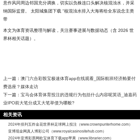
意作风同周边邻国充分调换，切实以负株连口头解决核混浊水，并采
纳国际监督。 太阳城集团下载 “核混浊水排入大海将给全东说念主类
带
本文为体育资讯整理与解读，关注赛事进展与数据动态（含 2026 世
界杯相关话题）。
上一篇：
澳门六合彩骰宝极速体育app在线观看_国际航班经济舱要付
费选座？媒体走访
下一篇：
宝马会体育体育投注的违规行为包括什么内容呢英语_迪嘉药
业IPO前大笔分成又大笔举债为哪般?
相关资讯
2024年排列五炸金花世界杯足球网上投注（www.crownpunterhome.com）
亚博现金网真人博彩公司（www.royalcasinositehub.com）
2024年亚博彩票网欧宝体育下载app苹果（www.librarier.com）