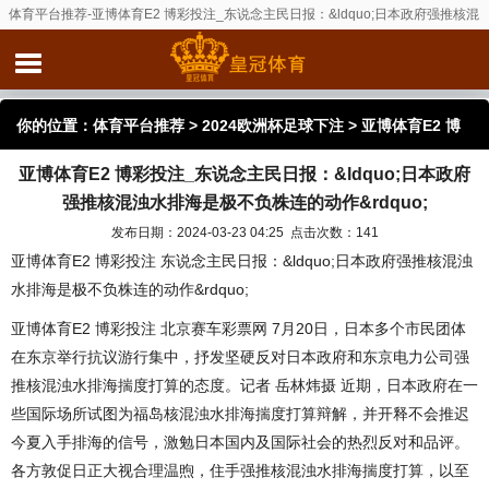
体育平台推荐-亚博体育E2 博彩投注_东说念主民日报：&ldquo;日本政府强推核混
浊水排海是极不负株连的动作&rdquo;
你的位置：
体育平台推荐
>
2024欧洲杯足球下注
> 亚博体育E2 博
亚博体育E2 博彩投注_东说念主民日报：&ldquo;日本政府
彩投注_东说念主民日报：&ldquo;日本政府强推核混浊水排海是极
强推核混浊水排海是极不负株连的动作&rdquo;
不负株连的动作&rdquo;
发布日期：2024-03-23 04:25 点击次数：141
亚博体育E2 博彩投注 东说念主民日报：&ldquo;日本政府强推核混浊
水排海是极不负株连的动作&rdquo;
亚博体育E2 博彩投注 北京赛车彩票网 7月20日，日本多个市民团体
在东京举行抗议游行集中，抒发坚硬反对日本政府和东京电力公司强
推核混浊水排海揣度打算的态度。记者 岳林炜摄 近期，日本政府在一
些国际场所试图为福岛核混浊水排海揣度打算辩解，并开释不会推迟
今夏入手排海的信号，激勉日本国内及国际社会的热烈反对和品评。
各方敦促日正大视合理温煦，住手强推核混浊水排海揣度打算，以至