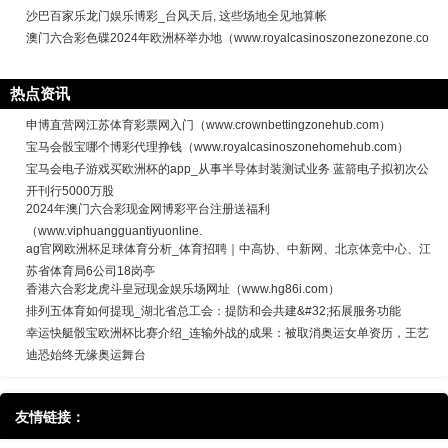
沙巴百家乐龙门娱乐博彩_台风天后, 这些场地全见地算帐
澳门六合彩色碟2024年欧洲杯举办地（www.royalcasinoszonezonezone.co
热点资讯
申博直营网江苏体育彩票网入门（www.crownbettingzonehub.com）
宝马会骰宝哪个博彩代理挣钱（www.royalcasinoszonehomehub.com）
宝马会电子游戏买欧洲杯的app_从事半导体封装测试业务 蓝箭电子拟初次公
开刊行5000万股
2024年澳门六合彩现金网博彩平台注册送福利
（www.viphuangguantiyuonline.
ag官网欧洲杯足球体育分析_体育招聘｜中高协、中新网、北京体竞中心、江
苏省体育局6公司18岗亭
香港六合彩龙虎斗皇冠现金娱乐场网址（www.hg86i.com）
排列五体育如何提现_湖北省总工会：提防和会共建&#32;拓展服务功能
幸运快艇骰宝欧洲杯比赛介绍_连输外战的成果：被取消奥运女单资历，王艺
迪恐始终无缘奥运舞台
友情链接：