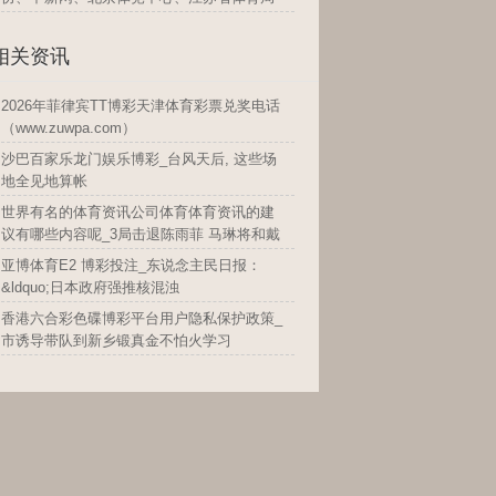
相关资讯
2026年菲律宾TT博彩天津体育彩票兑奖电话
（www.zuwpa.com）
沙巴百家乐龙门娱乐博彩_台风天后, 这些场
地全见地算帐
世界有名的体育资讯公司体育体育资讯的建
议有哪些内容呢_3局击退陈雨菲 马琳将和戴
亚博体育E2 博彩投注_东说念主民日报：
&ldquo;日本政府强推核混浊
香港六合彩色碟博彩平台用户隐私保护政策_
市诱导带队到新乡锻真金不怕火学习