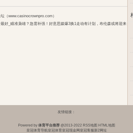
.casinocrownpro.com）
最好_瞄准枭雄？急需补强！好意思媒爆3换1走动有计划，布伦森或将迎来
友情链接：
Powered by
体育平台推荐
@2013-2022
RSS地图
HTML地图
皇冠体育导航
皇冠体育
皇冠现金网
皇冠客服
新2网址