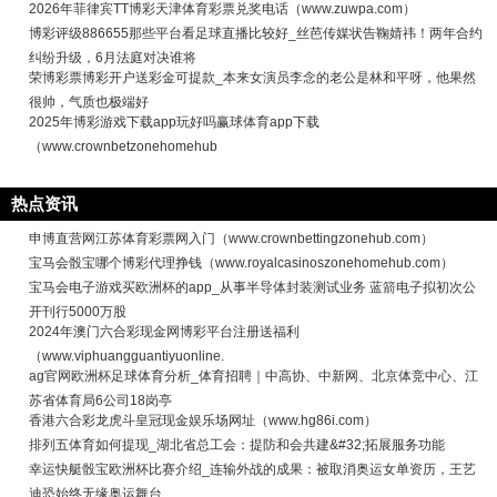
2026年菲律宾TT博彩天津体育彩票兑奖电话（www.zuwpa.com）
博彩评级886655那些平台看足球直播比较好_丝芭传媒状告鞠婧祎！两年合约
纠纷升级，6月法庭对决谁将
荣博彩票博彩开户送彩金可提款_本来女演员李念的老公是林和平呀，他果然
很帅，气质也极端好
2025年博彩游戏下载app玩好吗赢球体育app下载
（www.crownbetzonehomehub
热点资讯
申博直营网江苏体育彩票网入门（www.crownbettingzonehub.com）
宝马会骰宝哪个博彩代理挣钱（www.royalcasinoszonehomehub.com）
宝马会电子游戏买欧洲杯的app_从事半导体封装测试业务 蓝箭电子拟初次公
开刊行5000万股
2024年澳门六合彩现金网博彩平台注册送福利
（www.viphuangguantiyuonline.
ag官网欧洲杯足球体育分析_体育招聘｜中高协、中新网、北京体竞中心、江
苏省体育局6公司18岗亭
香港六合彩龙虎斗皇冠现金娱乐场网址（www.hg86i.com）
排列五体育如何提现_湖北省总工会：提防和会共建&#32;拓展服务功能
幸运快艇骰宝欧洲杯比赛介绍_连输外战的成果：被取消奥运女单资历，王艺
迪恐始终无缘奥运舞台