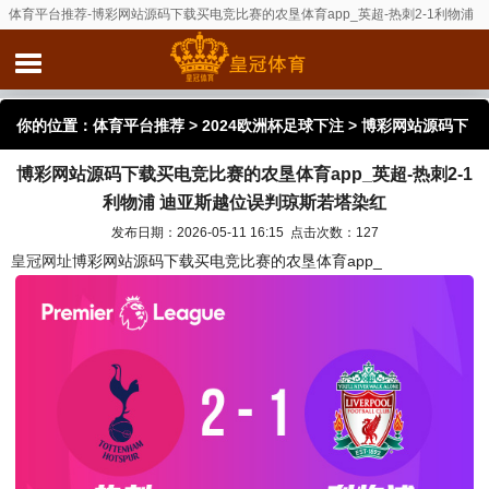
体育平台推荐-博彩网站源码下载买电竞比赛的农垦体育app_英超-热刺2-1利物浦
迪亚斯越位误判琼斯若塔染红
你的位置：
体育平台推荐
>
2024欧洲杯足球下注
> 博彩网站源码下
博彩网站源码下载买电竞比赛的农垦体育app_英超-热刺2-1
载买电竞比赛的农垦体育app_英超-热刺2-1利物浦 迪亚斯越位误判
利物浦 迪亚斯越位误判琼斯若塔染红
琼斯若塔染红
发布日期：2026-05-11 16:15 点击次数：127
皇冠网址
博彩网站源码下载买电竞比赛的农垦体育app_