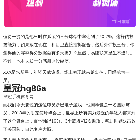
值得一提的是他当时在弧顶的三分球命中率达到了40.7%。这样的投
篮能力，如果放在现在，和后卫直接挡拆配合，然后外弹投三分，你
觉得他的赛季得分数据会有多大提升？显然，易建联真是生不逢时。
不过，他本人却十分感谢这段经历。
XXX足坛新星，年轻天赋惊叹。场上表现越来越出色，已经成为一
员。
皇冠hg86a
皇冠手机体育网
而我们今天要说的这位球员沙巴电子游戏，他同样也是一名国际球
员，2013年的耐克篮球峰会上，世界上所有实力最强的年轻人都来到
了这个舞台上，而他独得16分、3个篮板和2次助攻，帮助世界队击败
了美国队，自此名声大振。