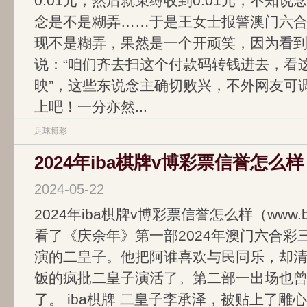
0.01元，然后就束缚收到0.01元，不知
念是不是糊弄……于是王女士报警澳门六
现不是糊弄，果然是一个开顽笑，因为看
说：“咱们齐去扫这个付款码转钱进去，看
映”，这些东说念主确切败兴，不外网友可
上吧！一分亦然...
足球博彩
2024-05-22
2024年iba棋牌v博彩票信誉怎么样（www.bett
看了《庆余年》第一部2024年澳门六合彩
演的二皇子。他把阿谁喜欢与民同乐，却
饭的疯批二皇子演活了。第二部一出场也
了。 iba棋牌 二皇子李承泽，被贴上了雕