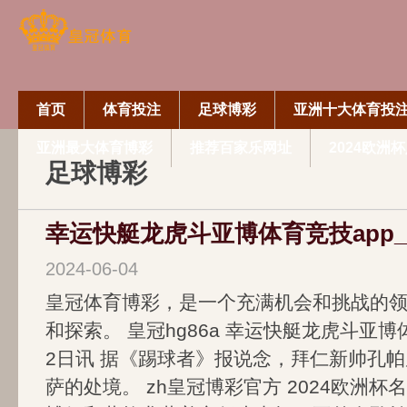
首页
体育投注
足球博彩
亚洲十大体育投
亚洲最大体育博彩
推荐百家乐网址
2024欧洲
足球博彩
2024-06-04
皇冠体育博彩，是一个充满机会和挑战的
和探索。 皇冠hg86a 幸运快艇龙虎斗亚博体
2日讯 据《踢球者》报说念，拜仁新帅孔
萨的处境。 zh皇冠博彩官方 2024欧洲杯