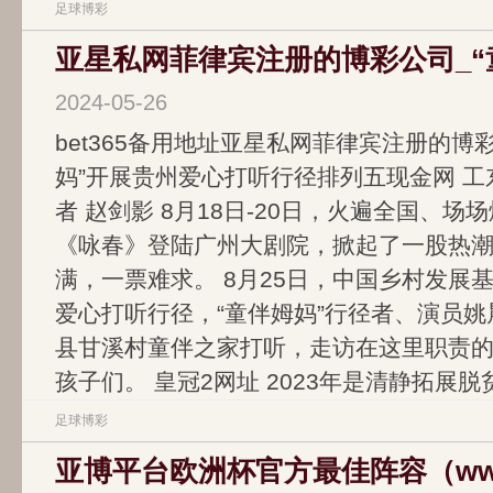
足球博彩
2024-05-26
bet365备用地址亚星私网菲律宾注册的博
妈”开展贵州爱心打听行径排列五现金网 工
者 赵剑影 8月18日-20日，火遍全国、场
《咏春》登陆广州大剧院，掀起了一股热潮
满，一票难求。 8月25日，中国乡村发展基
爱心打听行径，“童伴姆妈”行径者、演员
县甘溪村童伴之家打听，走访在这里职责的
孩子们。 皇冠2网址 2023年是清静拓展脱贫
足球博彩