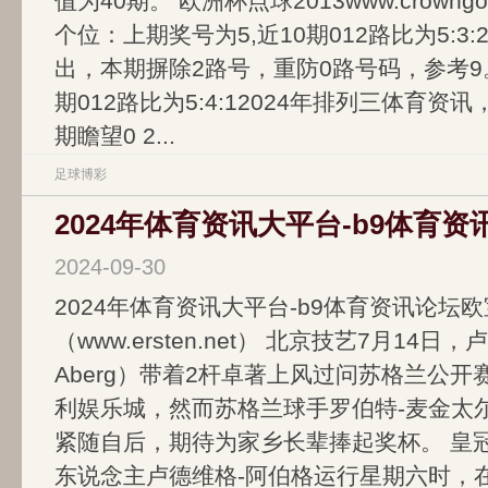
值为40期。 欧洲杯点球2013www.crowngold
个位：上期奖号为5,近10期012路比为5:3
出，本期摒除2路号，重防0路号码，参考9。
期012路比为5:4:12024年排列三体育资
期瞻望0 2...
足球博彩
2024-09-30
2024年体育资讯大平台-b9体育资讯论坛欧
（www.ersten.net） 北京技艺7月14日，
Aberg）带着2杆卓著上风过问苏格兰公开
利娱乐城，然而苏格兰球手罗伯特-麦金太尔（Rob
紧随自后，期待为家乡长辈捧起奖杯。 皇
东说念主卢德维格-阿伯格运行星期六时，