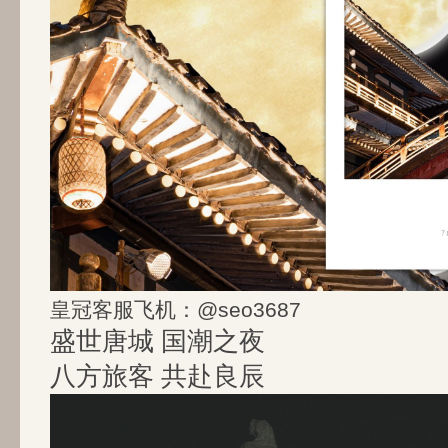
皇冠客服飞机：@seo3687
盛世唐城 国潮之夜
八方旅客 共赴良辰