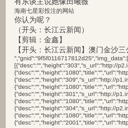
有东谈主说她像田曦薇
海南七星彩投注的网站
你认为呢？
（开头：长江云新闻）
【剪辑：金鑫】
【开头：长江云新闻】澳门金沙三
","gnid":"9f5f0116717812d25","img_data":[{
[{"desc":"","height":"303","s_url":"http://
{"desc":"","height":"1080","title":"","url"
{"desc":"","height":"309","s_url":"http://p
{"desc":"","height":"1080","title":"","url"
{"desc":"","height":"301","s_url":"http://
{"desc":"","height":"1080","title":"","url"
{"desc":"","height":"304","s_url":"http://
{"desc":"","height":"1080","title":"","url"
{"desc":"","height":"2001","title":"","ur