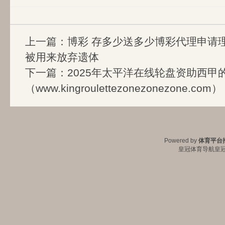
上一篇：
博彩 存多少送多少博彩代理申请
被用来放弃遗体
下一篇：
2025年太平洋在线轮盘资助西甲
（www.kingroulettezonezonezone.com）
Powered by
体育平台
皇冠体育导航
皇