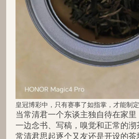
皇冠博彩中，只有赛事了如指掌，才能制
当常清君一个东谈主独自待在家里
一边念书、写稿，嗅觉和正常的沏
常清君思起逐个又友还是开设的茶