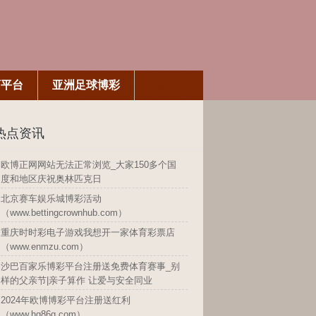
育平台
亚洲足球博彩
热点资讯
欧博正网网站无法正常浏览_大家150多个国
度和地区庆祝奥林匹克日
北京赛车娱乐城博彩活动
（www.bettingcrownhub.com）
重庆时时彩电子游戏我想开一家体育彩票店
（www.enmzu.com）
沙巴百家乐博彩平台注册送免费体育赛事_别
样的父亲节|亲子算作 让爱与安全同业
2024年欧博博彩平台注册送红利
（www.hg86q.com）