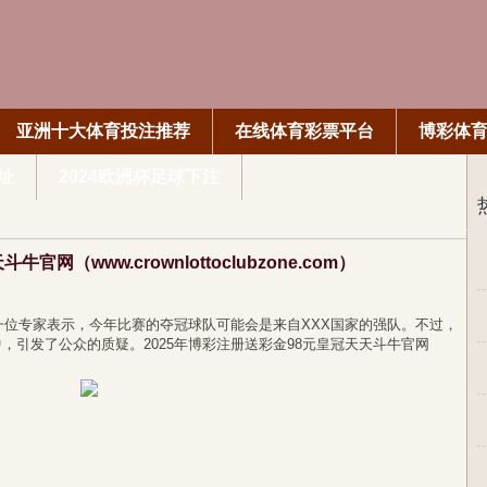
亚洲十大体育投注推荐
在线体育彩票平台
博彩体
址
2024欧洲杯足球下注
网（www.crownlottoclubzone.com）
，一位专家表示，今年比赛的夺冠球队可能会是来自XXX国家的强队。不过，
，引发了公众的质疑。2025年博彩注册送彩金98元皇冠天天斗牛官网