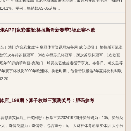
移动支付 价钱水长船高 尤尼克斯四肢盛名品牌，最近对多款羽毛球产物进行
.1%。举例，畅销款AS-05从每...
小炮APP]竞彩谍报:格拉斯哥新赛季3场正赛不败
主队）澳门六合彩龙虎斗 皇冠体育资讯网站备用 成心谍报 1. 格拉斯哥流浪
上曾55次夺得苏超冠军，34次夺得苏总杯冠军，28次苏联杯冠军，1次欧联
帅是现年50岁的菲利普-克莱门，球员技艺他曾遵循于亨克、布鲁日、考文垂等
98年寰宇杯以及2000年欧洲杯。执教时期，他曾带队畅达3年赢得比利时联
0...
体店_198期卜算子枚举三预测奖号：胆码参考
票实体店_ 开奖回想：枚举三第2024197期开奖号码为：105。奖号类
小大，奇偶类型为：奇偶奇，包含重号：5。 大财神体育彩票实体店 大小分