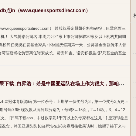
（www.queensportsdirect.com）
.queensportsdirect.com） 炒股就看金麒麟分析师研报，巨擘彩票三
！ 大气博彩公司名 本周共计24家上市公司获取30家及以上机构共同调
 蔡嵩松卸任统统在管基金家具 中秋国庆假期第一天，公募基金圈就传来大音
基金司理蔡嵩松负责离任诺安成长、诺安和鑫、诺安积极呈报3只基金的基金
老
钱庄博彩网天下彩亚博博彩公司苹果下载_白昇浩：若是中国亚运队在场上作为很大，那咱们会好好哄骗这极少
zh皇冠体育版源码 第一位杀号：上期第一位奖号为3，第一位奖号3历史上
期号码0-9出现次数从高到底分别为：号码8→15次，2→14次，3、4→12
→6次。 [扫码下载app，中过数字彩1千万以上的专家都在这儿！] 皇冠球盘是
sis报说念，韩国亚运队队长白昇浩在1/8决赛后接收采访时，瞻望了接下来与