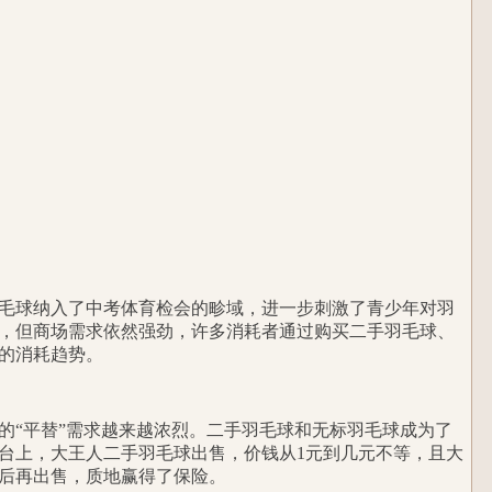
毛球纳入了中考体育检会的畛域，进一步刺激了青少年对羽
，但商场需求依然强劲，许多消耗者通过购买二手羽毛球、
的消耗趋势。
的“平替”需求越来越浓烈。二手羽毛球和无标羽毛球成为了
台上，大王人二手羽毛球出售，价钱从1元到几元不等，且大
后再出售，质地赢得了保险。