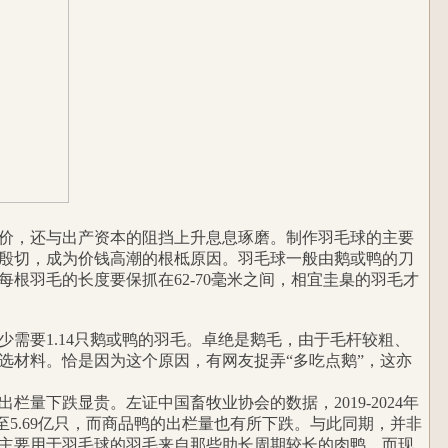
价，还与出产资本的阻挡上升息息琢磨。制作羽毛球的主要
殷切，成为价钱高潮的根柢原因。羽毛球一般由鹅或鸭的刀
每根羽毛的长度要保抓在62-70毫米之间，相宜圭臬的羽毛才
少需要1.14只鹅或鸭的羽毛。卓绝是鹅毛，由于毛杆较粗、
选材料。恰是因为这个原因，有网友捉弄“多吃点鹅”，这亦
栏量下跌显贵。左证中国畜牧业协会的数据，2019-2024年
跌至5.69亿只，而商品鸭的出栏量也有所下跌。与此同期，并非
主要用于羽毛球的羽毛来自那些助长周期较长的肉鸭，而现