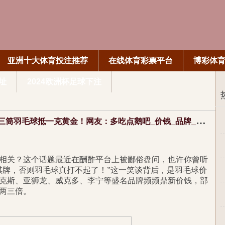
亚洲十大体育投注推荐
在线体育彩票平台
博彩体
址
2024欧洲杯足球下注
爱
体育资讯票2016体育资讯导航网_三筒羽毛球抵一克黄金！网友：多吃点鹅吧_价钱_品牌_消耗者
相关？这个话题最近在酬酢平台上被鄙俗盘问，也许你曾听
棋牌，否则羽毛球真打不起了！”这一笑谈背后，是羽毛球价
克斯、亚狮龙、威克多、李宁等盛名品牌频频鼎新价钱，部
两三倍。