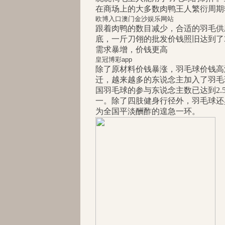
在商场上的大多数肉鸭王人繁衍周期
欧博入口
澳门金沙娱乐网站
跟着肉鸭的数目减少，合适的羽毛供
底，一斤刀翎的批发价钱照旧达到了3
需求暴增，价钱更高
皇冠博彩app
除了原材料价钱暴涨，羽毛球价钱高
迁，越来越多的东说念主加入了羽毛
国羽毛球的参与东说念主数已达到2
一。除了四肢健身行径外，羽毛球还
为全国平淡酬酢的遑急一环。