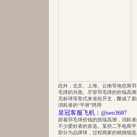
此外，北京、上海、云南等地也将羽
毛球的兴致。尽管羽毛球的价钱高潮
无标球等形式来省俭开支，酿成了新
消耗者的“平替”聘用
皇冠客服飞机：@seo3687
跟着羽毛球价钱的抓续高潮，消耗者
不少爱好者的首选。某些二手电商平
部分为品牌球，过程商家的精挑细选