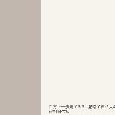
白方上一步走了Be5，忽略了自己大
伸开剩余77%