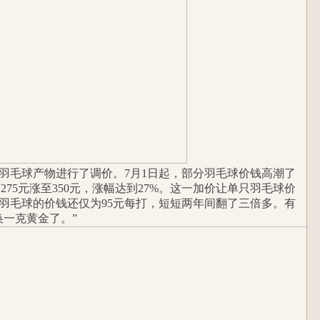
羽毛球产物进行了调价。7月1日起，部分羽毛球价钱高潮了
每打275元涨至350元，涨幅达到27%。这一加价让单只羽毛球价
这款羽毛球的价钱还仅为95元每打，短短两年间翻了三倍多。有
换一克黄金了。”