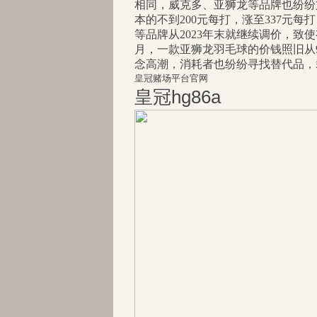
相同，威克多、亚狮龙等品牌也纷纷
本的不到200元每打，涨至337元
等品牌从2023年末就继续调价，致
月，一款亚狮龙羽毛球的价钱照旧从92
念高潮，消耗者也纷纷寻找替代品，
皇冠赌场平台官网
皇冠hg86a