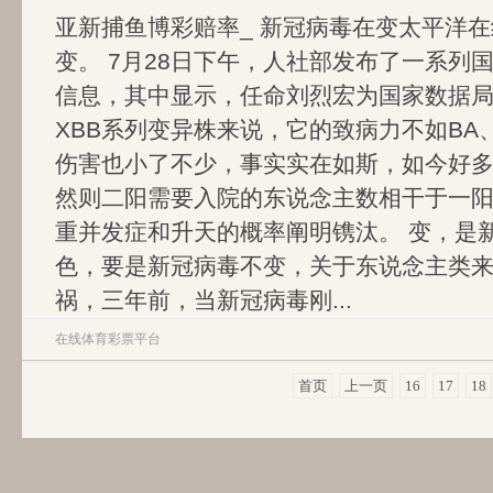
亚新捕鱼博彩赔率_ 新冠病毒在变太平洋
变。 7月28日下午，人社部发布了一系列
信息，其中显示，任命刘烈宏为国家数据局
XBB系列变异株来说，它的致病力不如BA
伤害也小了不少，事实实在如斯，如今好
然则二阳需要入院的东说念主数相干于一
重并发症和升天的概率阐明镌汰。 变，是
色，要是新冠病毒不变，关于东说念主类
祸，三年前，当新冠病毒刚...
在线体育彩票平台
首页
上一页
16
17
18