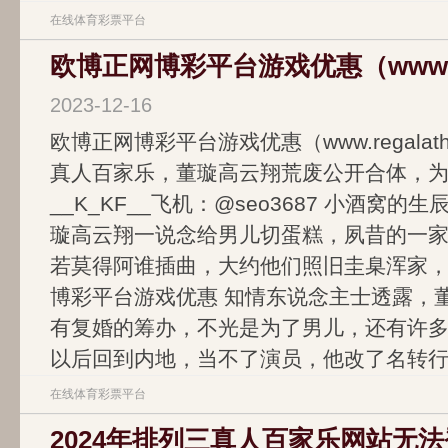
在线体育彩票平台
2023-12-16
欧博正网博彩平台游戏优惠（www.regalathl
真人百家乐，董璇高云翔荒废公开合体，
__K_KF__飞机：@seo3687 小酒窝
璇高云翔一说念给男儿切蛋糕，夙昔的一家
若莫得阿谁插曲，大约他们照旧圭臬浑家
博彩平台游戏优惠 知情东说念主士透露，
有复婚的筹办，不光是为了男儿，还有许多
以后回到内地，当不了演员，他改了名转行当
在线体育彩票平台