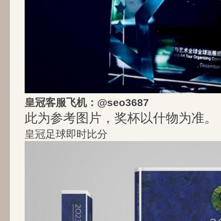
皇冠客服飞机：@seo3687
此为参考图片，奖杯以什物为准。
皇冠足球即时比分