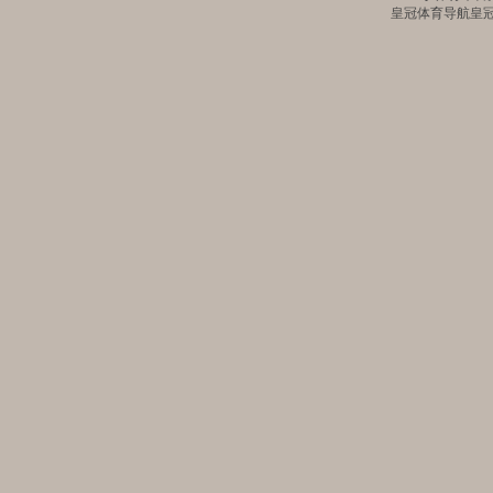
皇冠体育导航
皇