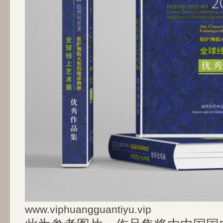
www.viphuangguantiyu.vip