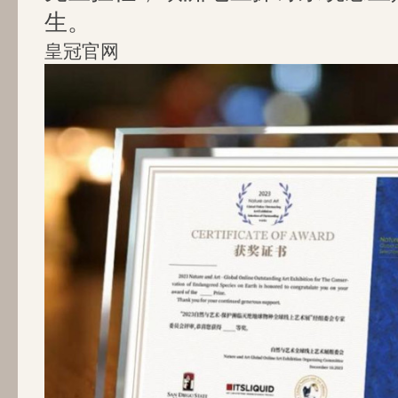
生。
皇冠官网