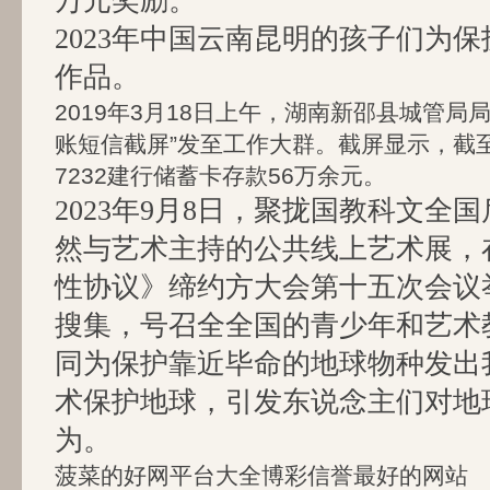
万元奖励。
2023年中国云南昆明的孩子们为
作品。
2019年3月18日上午，湖南新邵县城管局
账短信截屏”发至工作大群。截屏显示，截
7232建行储蓄卡存款56万余元。
2023年9月8日，聚拢国教科文全
然与艺术主持的公共线上艺术展，
性协议》缔约方大会第十五次会议
搜集，号召全全国的青少年和艺术
同为保护靠近毕命的地球物种发出
术保护地球，引发东说念主们对地
为。
菠菜的好网平台大全博彩信誉最好的网站