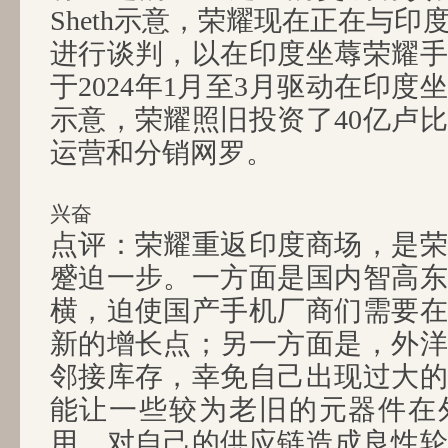
Sheth示意，荣耀现在正在与
进行谈判，以在印度坐蓐荣耀手
于2024年1月至3月驱动在印
示意，荣耀照旧投资了40亿卢
运营和分销网罗。
兴奋
点评：荣耀重返印度商场，是荣
蹙迫一步。一方面是国内智高东
横，迫使国产手机厂商们需要在
新的增长点；另一方面是，外洋
邻接库存，幸免自己出现过大的
能让一些较为老旧的元器件在
用，对自己的供应链造成良性轮