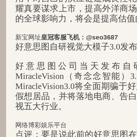
耀真要谋求上市，提高外洋商场
的全球影响力，将会是提高估值
新宝网址
皇冠客服飞机：@seo3687
好意思图自研视觉大模子3.0发
好意思图公司当天发布自研
MiracleVision（奇念念智能
MiracleVision3.0将全面
假想居品，并将落地电商、告白
视五大行业。
网络博彩娱乐平台
点评：要是说此前的好意思图在