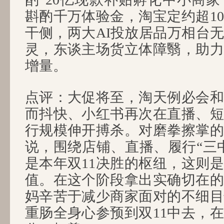
斟酌千万体验金，淘宝定约超1
干侧，两大AI投放居品万相台
灵，东谈主场货立体障翳，助力
增量。
点评：大促将至，淘天例必会和
而抖快、小红书再次在直播、短
行规模伸开搏杀。对磨拳擦掌的
说，围绕店铺、直播、履行“三
是本年双11决胜的枢纽，这则
值。在这个阶段拿出实确切在的
妈辛苦于减少商家面对的不细目
重肠全身心参预到双11中去，