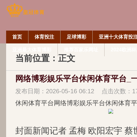
首页
体育投注
足球博彩
亚洲十大体育投
亚洲最大体育博彩
推荐百家乐网址
2024欧洲
当前位置：正文
发布日期：2026-05-16 06:12 点击次数：1
休闲体育平台网络博彩娱乐平台休闲体育平
封面新闻记者 孟梅 欧阳宏宇 蔡