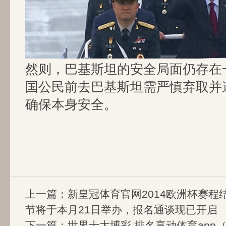
然则，巴基斯坦的安全局面仍存在
国公民前去巴基斯坦需严慎弃取并
确保本身安全。
上一篇：
新皇冠体育官网2014欧洲杯赛程结
节将于本月21日举办，报名通谈现已开启
下一篇：
世界十大博彩 排名享动体育app（ww