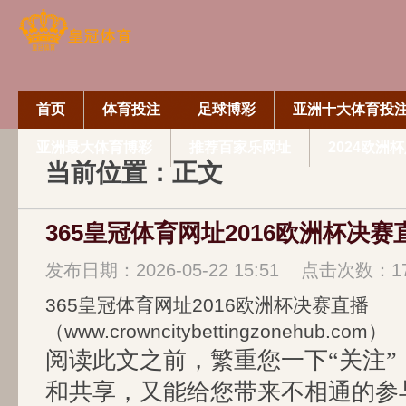
首页
体育投注
足球博彩
亚洲十大体育投
亚洲最大体育博彩
推荐百家乐网址
2024欧洲
当前位置：正文
发布日期：2026-05-22 15:51 点击次数：1
365皇冠体育网址2016欧洲杯决赛直播
（www.crowncitybettingzonehub.com）
阅读此文之前，繁重您一下“关注”
和共享，又能给您带来不相通的参