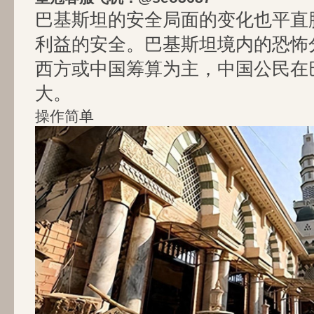
巴基斯坦的安全局面的变化也平直
利益的安全。巴基斯坦境内的恐怖
西方或中国筹算为主，中国公民在
大。
操作简单