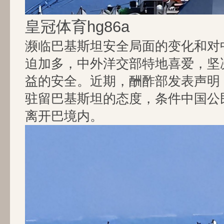
皇冠体育hg86a
濒临巴基斯坦安全局面的变化和对
迫加多，中外洋交部特地喜爱，坚
益的安全。近期，酬酢部发表声明
驻留巴基斯坦的态度，条件中国公
离开巴境内。