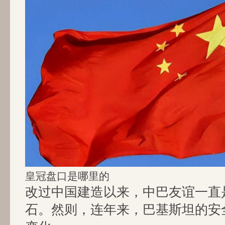
皇冠盘口是哪里的
改过中国建造以来，中巴友谊一直
石。然则，连年来，巴基斯坦的安