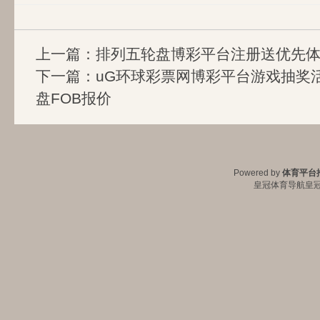
上一篇：
排列五轮盘博彩平台注册送优先体
下一篇：
uG环球彩票网博彩平台游戏抽奖活
盘FOB报价
Powered by
体育平台
皇冠体育导航
皇