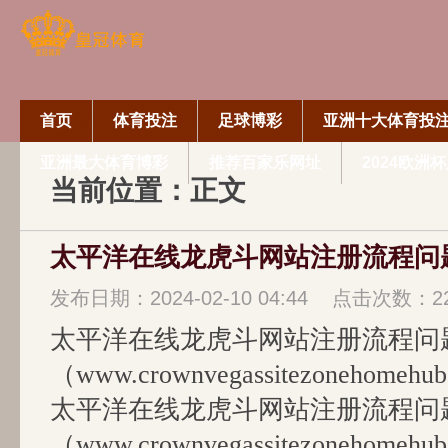
首页
体育投注
足球博彩
亚洲十大体育投
亚洲最大体育博彩
推荐百家乐网址
2024欧洲
当前位置：正文
发布日期：2024-02-10 04:44 点击次数：2
太平洋在线龙虎斗网站注册流程问
（www.crownvegassitezonehomehu
太平洋在线龙虎斗网站注册流程问
（www.crownvegassitezonehome